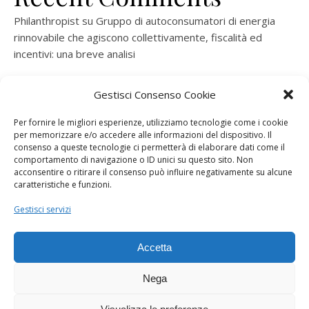
Philanthropist
su
Gruppo di autoconsumatori di energia
rinnovabile che agiscono collettivamente, fiscalità ed
incentivi: una breve analisi
ramatogel
su
Gruppo di autoconsumatori di energia
Gestisci Consenso Cookie
rinnovabile che agiscono collettivamente, fiscalità ed
incentivi: una breve analisi
Per fornire le migliori esperienze, utilizziamo tecnologie come i cookie
per memorizzare e/o accedere alle informazioni del dispositivo. Il
ramatogel
su
Gruppo di autoconsumatori di energia
consenso a queste tecnologie ci permetterà di elaborare dati come il
rinnovabile che agiscono collettivamente, fiscalità ed
comportamento di navigazione o ID unici su questo sito. Non
acconsentire o ritirare il consenso può influire negativamente su alcune
incentivi: una breve analisi
caratteristiche e funzioni.
ramatogel
su
Energie rinnovabili: l’autoproduttore e il
Gestisci servizi
consorzio per la produzione di energia elettrica
Accetta
Nega