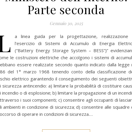
Parte seconda
Gennaio 30, 2025
L
a linea guida per la progettazione, realizzazione
l’esercizio di Sistemi di Accumulo di Energia Elettri
(“Battery Energy Storage System – BESS”)” evidenzia
ome le costruzioni elettriche che accolgono i sistemi di accumu
ebbano essere realizzate secondo quanto indicato dalla legge 
86 del 1° marzo 1968 tenendo conto della classificazione d
ischio elettrico garantendo il conseguimento dei seguenti obietti
i sicurezza antincendio: a) limitare la probabilità di costituire cau
i incendio o di esplosione; b) limitare la propagazione di un incend
ttraverso i suoi componenti; c) consentire agli occupanti di lascia
li ambienti in condizione di sicurezza; d) consentire alle squadre 
occorso di operare in condizioni di sicurezza.…