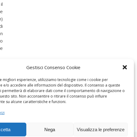
il
 e
m)
di
on
mo
re
Gestisci Consenso Cookie
le migliori esperienze, utilizziamo tecnologie come i cookie per
 e/o accedere alle informazioni del dispositivo. Il consenso a queste
ci permetterà di elaborare dati come il comportamento di navigazione o
questo sito. Non acconsentire o ritirare il consenso può influire
e su alcune caratteristiche e funzioni.
izi
cetta
Nega
Visualizza le preferenze