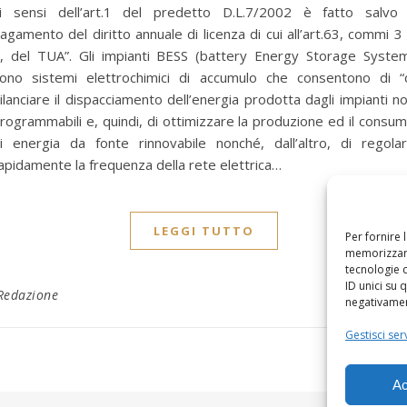
i sensi dell’art.1 del predetto D.L.7/2002 è fatto salvo 
agamento del diritto annuale di licenza di cui all’art.63, commi 3
, del TUA”. Gli impianti BESS (battery Energy Storage Syste
ono sistemi elettrochimici di accumulo che consentono di “
ilanciare il dispacciamento dell’energia prodotta dagli impianti n
rogrammabili e, quindi, di ottimizzare la produzione ed il consu
i energia da fonte rinnovabile nonché, dall’altro, di regola
apidamente la frequenza della rete elettrica…
LEGGI TUTTO
Per fornire 
memorizzare
tecnologie 
ID unici su 
Redazione
negativament
Gestisci serv
Ac