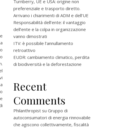
Turnberry, UE e USA: origine non
preferenziale e trasporto diretto.
Arrivano i chiarimenti di ADM e dell’UE
Responsabilità dell’ente: il vantaggio
dell’ente e la colpa in organizzazione
 e
vanno dimostrati
ca
ITV: è possibile l’annullamento
no
retroattivo
lo
EUDR: cambiamento climatico, perdita
n.
di biodiversità e la deforestazione
el
vi
Recent
sa
io
Comments
re
di
Philanthropist
su
Gruppo di
autoconsumatori di energia rinnovabile
che agiscono collettivamente, fiscalità