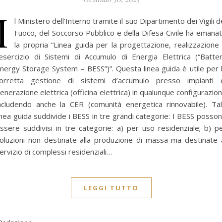
I
l Ministero dell’Interno tramite il suo Dipartimento dei Vigili d
Fuoco, del Soccorso Pubblico e della Difesa Civile ha emana
la propria “Linea guida per la progettazione, realizzazione
’esercizio di Sistemi di Accumulo di Energia Elettrica (“Batte
nergy Storage System – BESS”)”. Questa linea guida è utile per 
orretta gestione di sistemi d’accumulo presso impianti 
enerazione elettrica (officina elettrica) in qualunque configurazio
ncludendo anche la CER (comunità energetica rinnovabile). Ta
inea guida suddivide i BESS in tre grandi categorie: I BESS posso
ssere suddivisi in tre categorie: a) per uso residenziale; b) p
oluzioni non destinate alla produzione di massa ma destinate 
ervizio di complessi residenziali…
LEGGI TUTTO