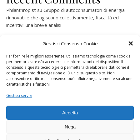
Philanthropist
su
Gruppo di autoconsumatori di energia
rinnovabile che agiscono collettivamente, fiscalità ed
incentivi: una breve analisi
ramatogel
su
Gruppo di autoconsumatori di energia
Gestisci Consenso Cookie
rinnovabile che agiscono collettivamente, fiscalità ed
incentivi: una breve analisi
Per fornire le migliori esperienze, utilizziamo tecnologie come i cookie
per memorizzare e/o accedere alle informazioni del dispositivo. Il
ramatogel
su
Gruppo di autoconsumatori di energia
consenso a queste tecnologie ci permetterà di elaborare dati come il
rinnovabile che agiscono collettivamente, fiscalità ed
comportamento di navigazione o ID unici su questo sito. Non
acconsentire o ritirare il consenso può influire negativamente su alcune
incentivi: una breve analisi
caratteristiche e funzioni.
ramatogel
su
Energie rinnovabili: l’autoproduttore e il
Gestisci servizi
consorzio per la produzione di energia elettrica
Accetta
Nega