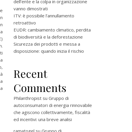
dell’ente e la colpa in organizzazione
vanno dimostrati
me
ITV: è possibile l’annullamento
un
retroattivo
in
EUDR: cambiamento climatico, perdita
va
di biodiversità e la deforestazione
E)
Sicurezza dei prodotti e messa a
n.
disposizione: quando inizia il rischio
ti
la
o,
Recent
tà
da
Comments
ma
Philanthropist
su
Gruppo di
autoconsumatori di energia rinnovabile
che agiscono collettivamente, fiscalità
ed incentivi: una breve analisi
ramatogel
su
Gruppo di