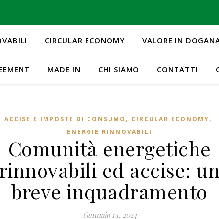
OVABILI
CIRCULAR ECONOMY
VALORE IN DOGAN
REEMENT
MADE IN
CHI SIAMO
CONTATTI
,
,
ACCISE E IMPOSTE DI CONSUMO
CIRCULAR ECONOMY
ENERGIE RINNOVABILI
Comunità energetiche
rinnovabili ed accise: u
breve inquadramento
Gennaio 14, 2024