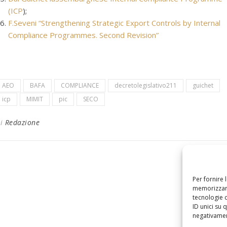
(ICP
);
F.Seveni “Strengthening Strategic Export Controls by Internal
Compliance Programmes. Second Revision”
AEO
BAFA
COMPLIANCE
decretolegislativo211
guichet
icp
MIMIT
pic
SECO
Di
Redazione
Per fornire 
memorizzare
tecnologie 
ID unici su 
negativament