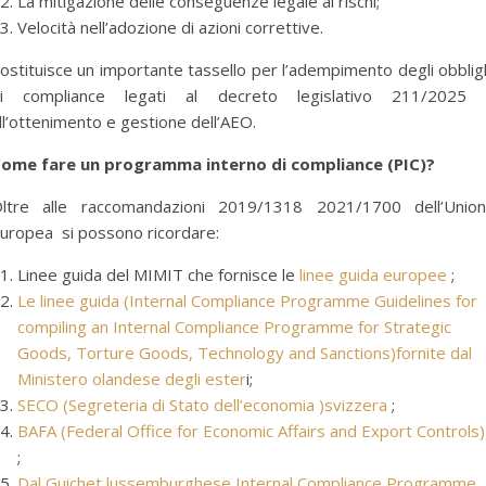
La mitigazione delle conseguenze legale ai rischi;
Velocità nell’adozione di azioni correttive.
ostituisce un importante tassello per l’adempimento degli obblig
i compliance legati al decreto legislativo 211/2025
ll’ottenimento e gestione dell’AEO.
ome fare un programma interno di compliance (PIC)?
ltre alle raccomandazioni 2019/1318 2021/1700 dell’Unio
uropea si possono ricordare:
Linee guida del MIMIT che fornisce le
linee guida europee
;
Le linee guida (Internal Compliance Programme Guidelines for
compiling an Internal Compliance Programme for Strategic
Goods, Torture Goods, Technology and Sanctions)fornite dal
Ministero olandese degli ester
i;
SECO (Segreteria di Stato dell’economia )svizzera
;
BAFA (Federal Office for Economic Affairs and Export Controls)
;
Dal Guichet lussemburghese Internal Compliance Programme