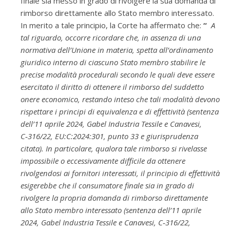
finale sia messo in grado di rivolgere la sua domanda di
rimborso direttamente allo Stato membro interessato.
In merito a tale principio, la Corte ha affermato che:
“
A
tal riguardo, occorre ricordare che, in assenza di una
normativa dell’Unione in materia, spetta all’ordinamento
giuridico interno di ciascuno Stato membro stabilire le
precise modalità procedurali secondo le quali deve essere
esercitato il diritto di ottenere il rimborso del suddetto
onere economico, restando inteso che tali modalità devono
rispettare i principi di equivalenza e di effettività (sentenza
dell’11 aprile 2024, Gabel Industria Tessile e Canavesi,
C‑316/22, EU:C:2024:301, punto 33 e giurisprudenza
citata). In particolare, qualora tale rimborso si rivelasse
impossibile o eccessivamente difficile da ottenere
rivolgendosi ai fornitori interessati, il principio di effettività
esigerebbe che il consumatore finale sia in grado di
rivolgere la propria domanda di rimborso direttamente
allo Stato membro interessato (sentenza dell’11 aprile
2024, Gabel Industria Tessile e Canavesi, C‑316/22,