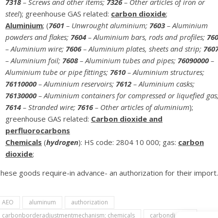
7318
– Screws and other items;
7326
– Other articles of iron or
steel
); greenhouse GAS related:
carbon dioxide
;
Aluminium
; (
7601
– Unwrought aluminium;
7603
– Aluminium
powders and flakes;
7604
– Aluminium bars, rods and profiles;
76
– Aluminium wire;
7606
– Aluminium plates, sheets and strip;
760
– Aluminium foil;
7608
– Aluminium tubes and pipes;
76090000
–
Aluminium tube or pipe fittings;
7610
– Aluminium structures;
76110000
– Aluminium reservoirs;
7612
– Aluminium casks;
76130000
– Aluminium containers for compressed or liquefied gas
7614
– Stranded wire;
7616
– Other articles of aluminium
);
greenhouse GAS related:
Carbon dioxide and
perfluorocarbons
Chemicals
(
hydrogen
): HS code: 2804 10 000; gas:
carbon
dioxide
;
hese goods require-in advance- an authorization for their import.
AEO
aluminum
authorization
carbonborderadjustmentmechanism; chemicals
carbondioxide