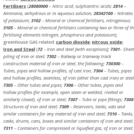
Fertilisers
(
28080000
– Nitric acid; sulphonitric acids;
2814
–
Ammonia, anhydrous or in aqueous solution;
28342100
– Nitrates
of potassium;
3102
– Mineral or chemical fertilisers, nitrogenous;
3105
– Mineral or chemical fertilisers containing two or three of t
fertilising elements nitrogen, phosphorus and potassium
);
greenhouse GAS related:
carbon dioxide
;
nitrous oxide;
Iron and Steel
(
72
– Iron and steel [with exceptions];
7301
– Sheet
piling of iron or steel;
7302
– Railway or tramway track
construction material of iron or steel, the following;
730300
–
Tubes, pipes and hollow profiles, of cast iron;
7304
– Tubes, pipes
and hollow profiles, seamless, of iron (other than cast iron) or steel
7305
– Other tubes and pipes;
7306
– Other tubes, pipes and
hollow profiles (for example, open seam or welded, riveted or
similarly closed), of iron or steel;
7307
– Tube or pipe fittings;
7308
Structures of iron and steel;
7309
– Reservoirs, tanks, vats and
similar containers for any material of iron and steel;
7310
– Tanks,
casks, drums, cans, boxes and similar containers of iron and steel;
7311
– Containers for compressed or liquefied gas, of iron or steel;