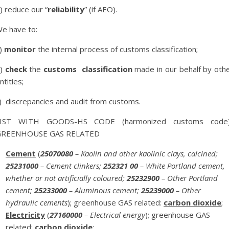
) reduce our “
reliability
” (if AEO).
e have to:
)
monitor
the internal process of customs classification;
b)
check
the
customs classification
made in our behalf by oth
ntities;
) discrepancies and audit from customs.
LIST WITH GOODS-HS CODE (harmonized customs code)
GREENHOUSE GAS RELATED
Cement
(
25070080
– Kaolin and other kaolinic clays, calcined;
25231000
– Cement clinkers;
252321 00
– White Portland cement,
whether or not artificially coloured;
25232900
– Other Portland
cement;
25233000
– Aluminous cement;
25239000
– Other
hydraulic cements
); greenhouse GAS related:
carbon dioxide
;
Electricity
(
27160000
– Electrical energy
); greenhouse GAS
related:
carbon dioxide
;