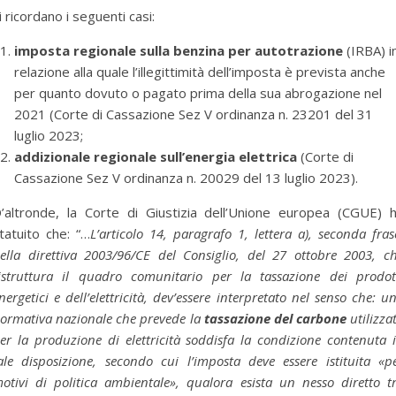
i ricordano i seguenti casi:
imposta regionale sulla benzina per autotrazione
(IRBA) i
relazione alla quale l’illegittimità dell’imposta è prevista anche
per quanto dovuto o pagato prima della sua abrogazione nel
2021 (Corte di Cassazione Sez V ordinanza n. 23201 del 31
luglio 2023;
addizionale regionale sull’energia elettrica
(Corte di
Cassazione Sez V ordinanza n. 20029 del 13 luglio 2023).
’altronde, la Corte di Giustizia dell’Unione europea (CGUE) 
tatuito che: “…
L’articolo 14, paragrafo 1, lettera a), seconda fras
ella direttiva 2003/96/CE del Consiglio, del 27 ottobre 2003, c
istruttura il quadro comunitario per la tassazione dei prodot
nergetici e dell’elettricità, dev’essere interpretato nel senso che: u
ormativa nazionale che prevede la
tassazione del carbone
utilizza
er la produzione di elettricità soddisfa la condizione contenuta 
ale disposizione, secondo cui l’imposta deve essere istituita «p
otivi di politica ambientale», qualora esista un nesso diretto t