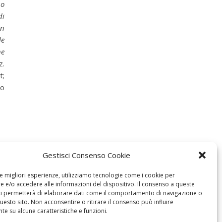
 o
di
in
le
he
z.
t;
co
Gestisci Consenso Cookie
le migliori esperienze, utilizziamo tecnologie come i cookie per
 e/o accedere alle informazioni del dispositivo. Il consenso a queste
ci permetterà di elaborare dati come il comportamento di navigazione o
questo sito. Non acconsentire o ritirare il consenso può influire
e su alcune caratteristiche e funzioni.