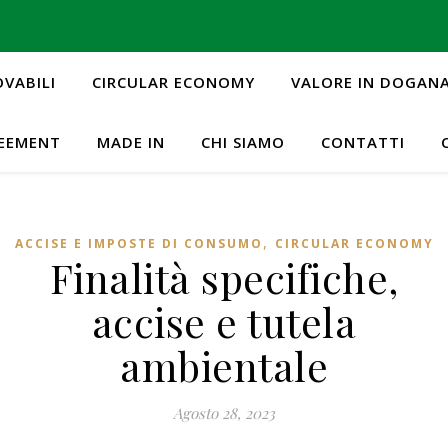
OVABILI
CIRCULAR ECONOMY
VALORE IN DOGAN
REEMENT
MADE IN
CHI SIAMO
CONTATTI
,
ACCISE E IMPOSTE DI CONSUMO
CIRCULAR ECONOMY
Finalità specifiche,
accise e tutela
ambientale
Agosto 28, 2023