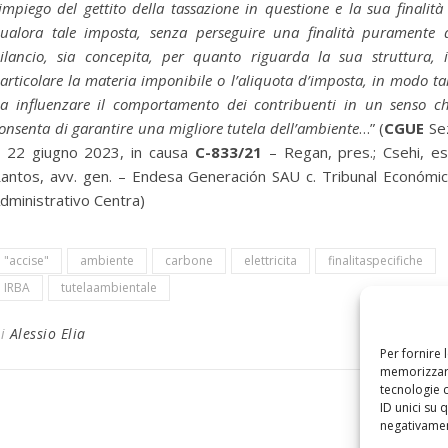
’impiego del gettito della tassazione in questione e la sua finalità
ualora tale imposta, senza perseguire una finalità puramente 
ilancio, sia concepita, per quanto riguarda la sua struttura, 
articolare la materia imponibile o l’aliquota d’imposta, in modo ta
a influenzare il comportamento dei contribuenti in un senso c
onsenta di garantire una migliore tutela dell’ambiente
…” (
CGUE
Se
 22 giugno 2023, in causa
C-833/21
– Regan, pres.; Csehi, es
antos, avv. gen. – Endesa Generación SAU c. Tribunal Económi
dministrativo Centra)
"accise"
ambiente
carbone
elettricita
finalitaspecifiche
IRBA
tutelaambientale
Di
Alessio Elia
Per fornire 
memorizzare
tecnologie 
ID unici su 
negativament