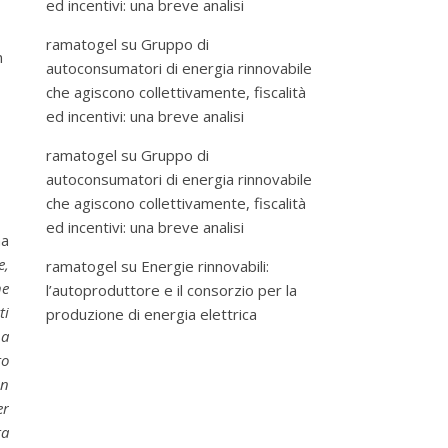
ed incentivi: una breve analisi
ramatogel
su
Gruppo di
n
autoconsumatori di energia rinnovabile
che agiscono collettivamente, fiscalità
ed incentivi: una breve analisi
ramatogel
su
Gruppo di
autoconsumatori di energia rinnovabile
che agiscono collettivamente, fiscalità
ed incentivi: una breve analisi
ha
e,
ramatogel
su
Energie rinnovabili:
he
l’autoproduttore e il consorzio per la
ti
produzione di energia elettrica
na
to
in
er
ra