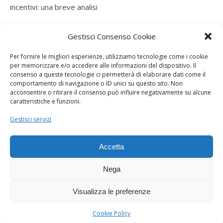
incentivi: una breve analisi
ramatogel
su
Gruppo di autoconsumatori di energia
Gestisci Consenso Cookie
rinnovabile che agiscono collettivamente, fiscalità ed
incentivi: una breve analisi
Per fornire le migliori esperienze, utilizziamo tecnologie come i cookie
per memorizzare e/o accedere alle informazioni del dispositivo. Il
ramatogel
su
Gruppo di autoconsumatori di energia
consenso a queste tecnologie ci permetterà di elaborare dati come il
rinnovabile che agiscono collettivamente, fiscalità ed
comportamento di navigazione o ID unici su questo sito. Non
acconsentire o ritirare il consenso può influire negativamente su alcune
incentivi: una breve analisi
caratteristiche e funzioni.
ramatogel
su
Energie rinnovabili: l’autoproduttore e il
Gestisci servizi
consorzio per la produzione di energia elettrica
Accetta
Nega
Visualizza le preferenze
Dogana Sostenibile 2026 ©
Ashe Tema di
WP Royal
.
Cookie Policy