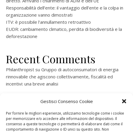
diretto. Arrivano i chiarimenti di ADM e dell’UE
Responsabilità dell’ente: il vantaggio dell’ente e la colpa in
organizzazione vanno dimostrati
ITV: è possibile l’annullamento retroattivo
EUDR: cambiamento climatico, perdita di biodiversità e la
deforestazione
Recent Comments
Philanthropist
su
Gruppo di autoconsumatori di energia
rinnovabile che agiscono collettivamente, fiscalità ed
incentivi: una breve analisi
ramatogel
su
Gruppo di autoconsumatori di energia
Gestisci Consenso Cookie
rinnovabile che agiscono collettivamente, fiscalità ed
incentivi: una breve analisi
Per fornire le migliori esperienze, utilizziamo tecnologie come i cookie
per memorizzare e/o accedere alle informazioni del dispositivo. Il
ramatogel
su
Gruppo di autoconsumatori di energia
consenso a queste tecnologie ci permetterà di elaborare dati come il
rinnovabile che agiscono collettivamente, fiscalità ed
comportamento di navigazione o ID unici su questo sito. Non