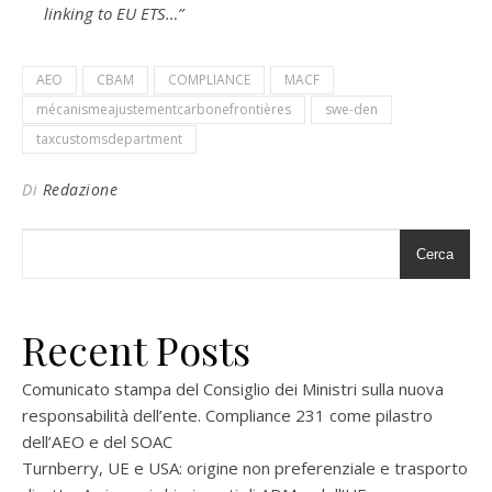
linking to EU ETS…”
AEO
CBAM
COMPLIANCE
MACF
mécanismeajustementcarbonefrontières
swe-den
taxcustomsdepartment
Di
Redazione
Cerca
Recent Posts
Comunicato stampa del Consiglio dei Ministri sulla nuova
responsabilità dell’ente. Compliance 231 come pilastro
dell’AEO e del SOAC
Turnberry, UE e USA: origine non preferenziale e trasporto