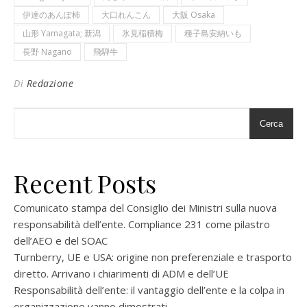
伊達のあんぽ柿
大口れんこん
大阪 Osaka
山形 Yamagata; 新潟
氷見稲積梅
種子島安納いも
長野 Nagano
飛騨牛
Di
Redazione
Cerca
Recent Posts
Comunicato stampa del Consiglio dei Ministri sulla nuova
responsabilità dell’ente. Compliance 231 come pilastro
dell’AEO e del SOAC
Turnberry, UE e USA: origine non preferenziale e trasporto
diretto. Arrivano i chiarimenti di ADM e dell’UE
Responsabilità dell’ente: il vantaggio dell’ente e la colpa in
organizzazione vanno dimostrati