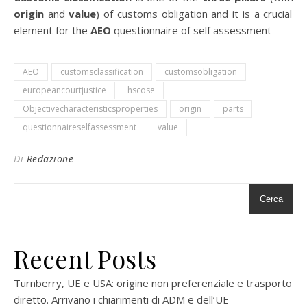
origin
and
value
) of customs obligation and it is a crucial
element for the
AEO
questionnaire of self assessment
AEO
customsclassification
customsobligation
europeancourtjustice
hscose
Objectivecharacteristicsproperties
origin
parts
questionnaireselfassessment
value
Di
Redazione
Cerca
Recent Posts
Turnberry, UE e USA: origine non preferenziale e trasporto
diretto. Arrivano i chiarimenti di ADM e dell’UE