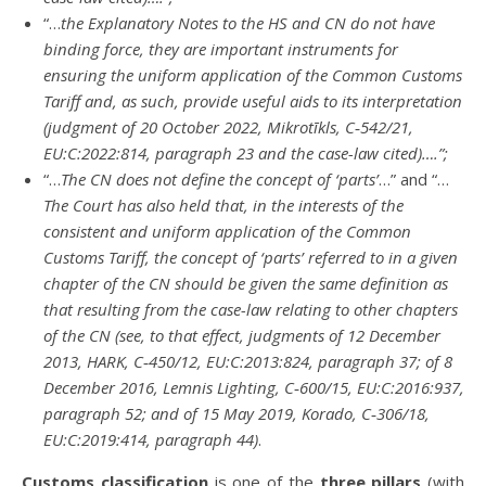
“…
the Explanatory Notes to the HS and CN do not have
binding force, they are important instruments for
ensuring the uniform application of the Common Customs
Tariff and, as such, provide useful aids to its interpretation
(judgment of 20 October 2022, Mikrotīkls, C
‑542/21,
EU:C:2022:814, paragraph 23 and the case-law cited)….”;
“…
The CN does not define the concept of ‘parts’
…” and “…
The Court has also held that, in the interests of the
consistent and uniform application of the Common
Customs Tariff, the concept of ‘parts’ referred to in a given
chapter of the CN should be given the same definition as
that resulting from the case-law relating to other chapters
of the CN (see, to that effect, judgments of 12 December
2013, HARK, C
‑450/12, EU:C:2013:824, paragraph 37; of 8
December 2016, Lemnis Lighting, C
‑600/15, EU:C:2016:937,
paragraph 52; and of 15 May 2019, Korado, C
‑306/18,
EU:C:2019:414, paragraph 44)
.
Customs classification
is one of the
three pillars
(with