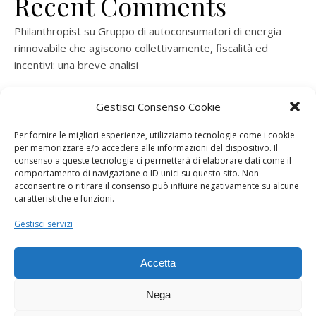
Recent Comments
Philanthropist
su
Gruppo di autoconsumatori di energia
rinnovabile che agiscono collettivamente, fiscalità ed
incentivi: una breve analisi
ramatogel
su
Gruppo di autoconsumatori di energia
Gestisci Consenso Cookie
rinnovabile che agiscono collettivamente, fiscalità ed
incentivi: una breve analisi
Per fornire le migliori esperienze, utilizziamo tecnologie come i cookie
per memorizzare e/o accedere alle informazioni del dispositivo. Il
ramatogel
su
Gruppo di autoconsumatori di energia
consenso a queste tecnologie ci permetterà di elaborare dati come il
rinnovabile che agiscono collettivamente, fiscalità ed
comportamento di navigazione o ID unici su questo sito. Non
acconsentire o ritirare il consenso può influire negativamente su alcune
incentivi: una breve analisi
caratteristiche e funzioni.
ramatogel
su
Energie rinnovabili: l’autoproduttore e il
Gestisci servizi
consorzio per la produzione di energia elettrica
Accetta
Nega