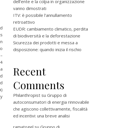
dell’ente e la colpa in organizzazione
vanno dimostrati
ITV: è possibile l’annullamento
retroattivo
nd
EUDR: cambiamento climatico, perdita
ts
di biodiversità e la deforestazione
an
Sicurezza dei prodotti e messa a
No
disposizione: quando inizia il rischio
–
34
Recent
 a
nd
Comments
nd
a)
Philanthropist
su
Gruppo di
ry
autoconsumatori di energia rinnovabile
che agiscono collettivamente, fiscalità
ed incentivi: una breve analisi
ramatogel
su
Gruppo di