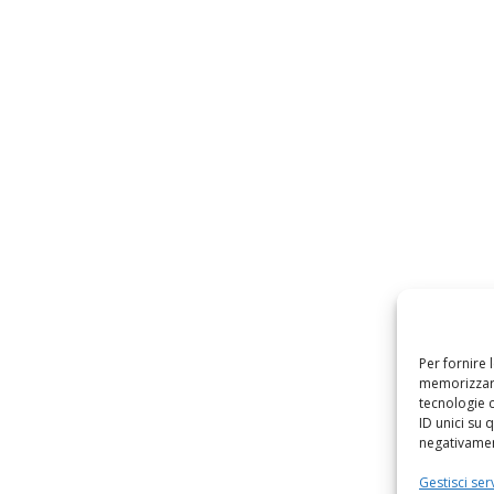
Per fornire 
memorizzare
tecnologie 
ID unici su 
negativament
Gestisci serv