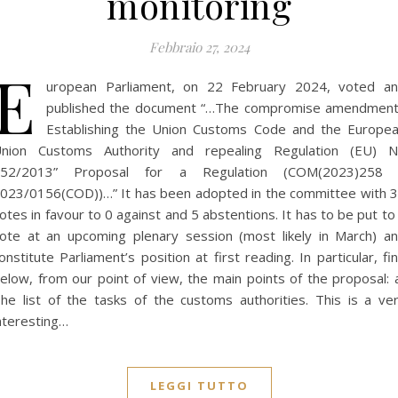
monitoring
Febbraio 27, 2024
E
uropean Parliament, on 22 February 2024, voted a
published the document “…The compromise amendmen
Establishing the Union Customs Code and the Europe
nion Customs Authority and repealing Regulation (EU) 
952/2013” Proposal for a Regulation (COM(2023)258 
023/0156(COD))…” It has been adopted in the committee with 
otes in favour to 0 against and 5 abstentions. It has to be put to
ote at an upcoming plenary session (most likely in March) a
onstitute Parliament’s position at first reading. In particular, fi
elow, from our point of view, the main points of the proposal: 
he list of the tasks of the customs authorities. This is a ve
nteresting…
LEGGI TUTTO