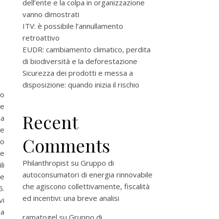
dell’ente e la colpa in organizzazione
vanno dimostrati
ITV: è possibile l’annullamento
retroattivo
EUDR: cambiamento climatico, perdita
di biodiversità e la deforestazione
Sicurezza dei prodotti e messa a
disposizione: quando inizia il rischio
no
he
Recent
va
le
Comments
do
he
Philanthropist
su
Gruppo di
li
autoconsumatori di energia rinnovabile
te
che agiscono collettivamente, fiscalità
5.
ed incentivi: una breve analisi
vi
ia
ramatogel
su
Gruppo di