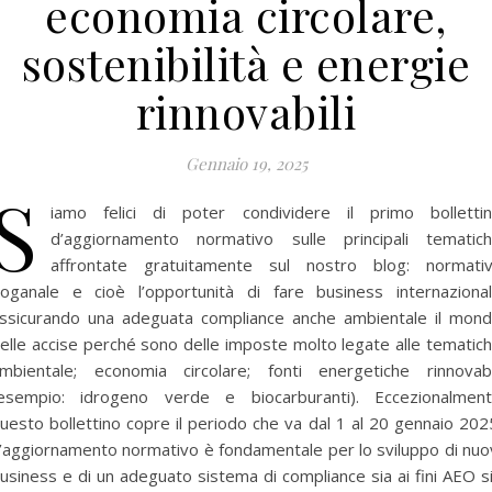
economia circolare,
sostenibilità e energie
rinnovabili
Gennaio 19, 2025
S
iamo felici di poter condividere il primo bolletti
d’aggiornamento normativo sulle principali tematic
affrontate gratuitamente sul nostro blog: normati
oganale e cioè l’opportunità di fare business internaziona
ssicurando una adeguata compliance anche ambientale il mon
elle accise perché sono delle imposte molto legate alle tematic
mbientale; economia circolare; fonti energetiche rinnovabi
esempio: idrogeno verde e biocarburanti). Eccezionalmen
uesto bollettino copre il periodo che va dal 1 al 20 gennaio 202
’aggiornamento normativo è fondamentale per lo sviluppo di nuo
usiness e di un adeguato sistema di compliance sia ai fini AEO s