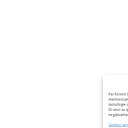
Per fornire 
memorizzare
tecnologie 
ID unici su 
negativament
Gestisci serv