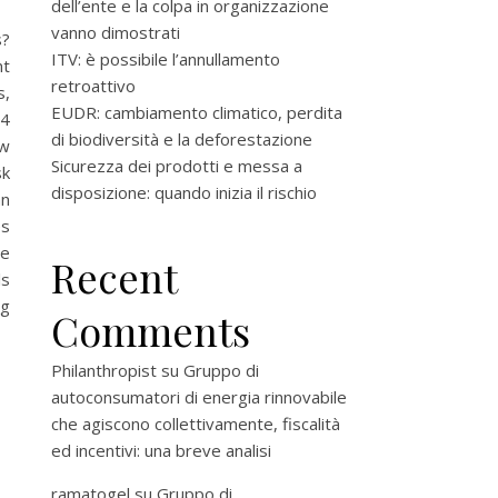
dell’ente e la colpa in organizzazione
vanno dimostrati
s?
ITV: è possibile l’annullamento
nt
retroattivo
s,
EUDR: cambiamento climatico, perdita
24
di biodiversità e la deforestazione
aw
Sicurezza dei prodotti e messa a
sk
disposizione: quando inizia il rischio
an
es
he
Recent
ls
ng
Comments
Philanthropist
su
Gruppo di
autoconsumatori di energia rinnovabile
che agiscono collettivamente, fiscalità
ed incentivi: una breve analisi
ramatogel
su
Gruppo di