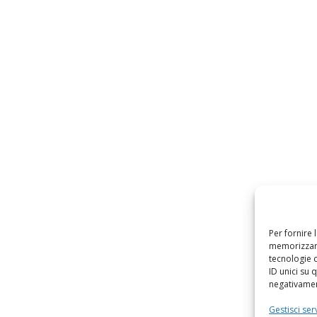
Per fornire 
memorizzare
tecnologie 
ID unici su 
negativament
Gestisci serv