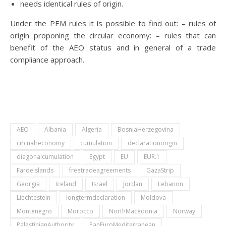
needs identical rules of origin.
Under the PEM rules it is possible to find out: – rules of
origin proponing the circular economy: – rules that can
benefit of the AEO status and in general of a trade
compliance approach.
AEO
Albania
Algeria
BosniaHerzegovina
circualreconomy
cumulation
declarationorigin
diagonalcumulation
Egypt
EU
EUR.1
FaroeIslands
freetradeagreements
GazaStrip
Georgia
Iceland
Israel
Jordan
Lebanon
Liechtestein
longtermdeclaration
Moldova
Montenegro
Morocco
NorthMacedonia
Norway
PalestinianAuthority
PanEuroMediterranean