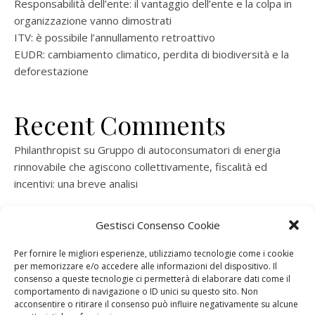
Responsabilità dell’ente: il vantaggio dell’ente e la colpa in
organizzazione vanno dimostrati
ITV: è possibile l’annullamento retroattivo
EUDR: cambiamento climatico, perdita di biodiversità e la
deforestazione
Recent Comments
Philanthropist
su
Gruppo di autoconsumatori di energia
rinnovabile che agiscono collettivamente, fiscalità ed
incentivi: una breve analisi
ramatogel
su
Gruppo di autoconsumatori di energia
Gestisci Consenso Cookie
rinnovabile che agiscono collettivamente, fiscalità ed
incentivi: una breve analisi
Per fornire le migliori esperienze, utilizziamo tecnologie come i cookie
per memorizzare e/o accedere alle informazioni del dispositivo. Il
ramatogel
su
Gruppo di autoconsumatori di energia
consenso a queste tecnologie ci permetterà di elaborare dati come il
rinnovabile che agiscono collettivamente, fiscalità ed
comportamento di navigazione o ID unici su questo sito. Non
acconsentire o ritirare il consenso può influire negativamente su alcune
incentivi: una breve analisi