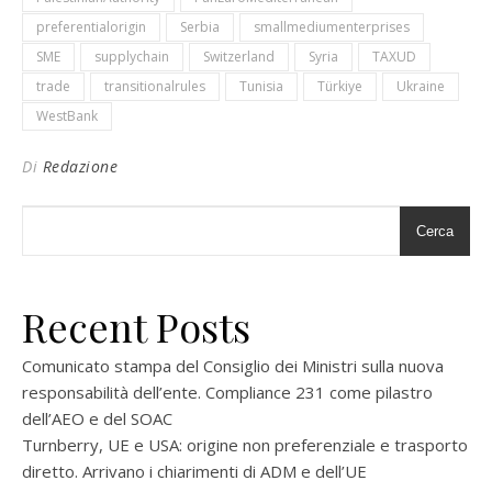
preferentialorigin
Serbia
smallmediumenterprises
SME
supplychain
Switzerland
Syria
TAXUD
trade
transitionalrules
Tunisia
Türkiye
Ukraine
WestBank
Di
Redazione
Cerca
Recent Posts
Comunicato stampa del Consiglio dei Ministri sulla nuova
responsabilità dell’ente. Compliance 231 come pilastro
dell’AEO e del SOAC
Turnberry, UE e USA: origine non preferenziale e trasporto
diretto. Arrivano i chiarimenti di ADM e dell’UE