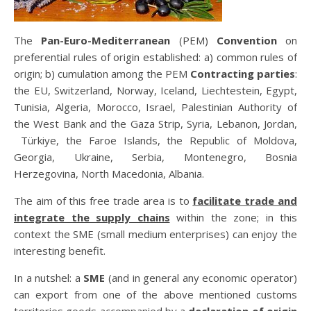
The
Pan-Euro-Mediterranean
(PEM)
Convention
on
preferential rules of origin established: a) common rules of
origin; b) cumulation among the PEM
Contracting parties
:
the EU, Switzerland, Norway, Iceland, Liechtestein, Egypt,
Tunisia, Algeria, Morocco, Israel, Palestinian Authority of
the West Bank and the Gaza Strip, Syria, Lebanon, Jordan,
Türkiye, the Faroe Islands, the Republic of Moldova,
Georgia, Ukraine, Serbia, Montenegro, Bosnia
Herzegovina, North Macedonia, Albania.
The aim of this free trade area is to
facilitate trade and
integrate the supply chains
within the zone; in this
context the SME (small medium enterprises) can enjoy the
interesting benefit.
In a nutshel: a
SME
(and in general any economic operator)
can export from one of the above mentioned customs