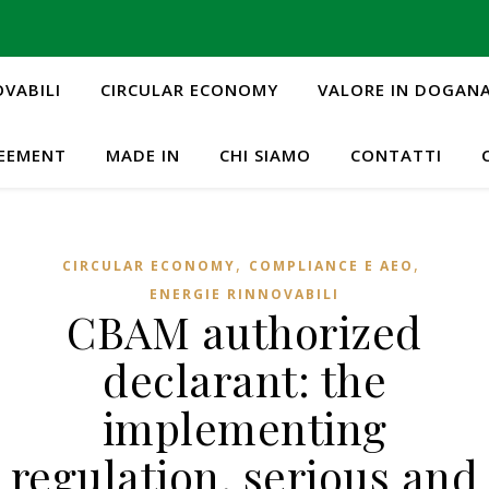
OVABILI
CIRCULAR ECONOMY
VALORE IN DOGAN
REEMENT
MADE IN
CHI SIAMO
CONTATTI
,
,
CIRCULAR ECONOMY
COMPLIANCE E AEO
ENERGIE RINNOVABILI
CBAM authorized
declarant: the
implementing
regulation, serious and