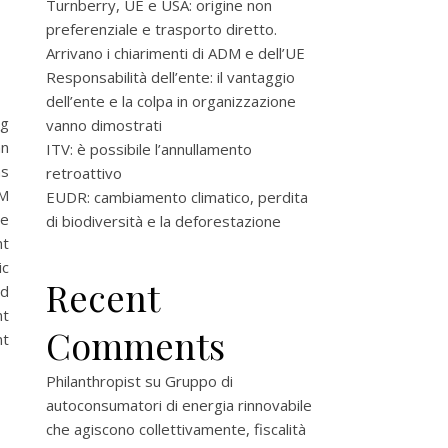
Turnberry, UE e USA: origine non
preferenziale e trasporto diretto.
Arrivano i chiarimenti di ADM e dell’UE
Responsabilità dell’ente: il vantaggio
dell’ente e la colpa in organizzazione
ng
vanno dimostrati
an
ITV: è possibile l’annullamento
ns
retroattivo
AM
EUDR: cambiamento climatico, perdita
he
di biodiversità e la deforestazione
nt
ic
Recent
rd
nt
Comments
nt
Philanthropist
su
Gruppo di
autoconsumatori di energia rinnovabile
che agiscono collettivamente, fiscalità