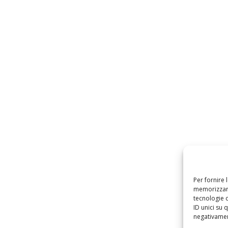
Per fornire 
memorizzare
tecnologie 
ID unici su 
negativament