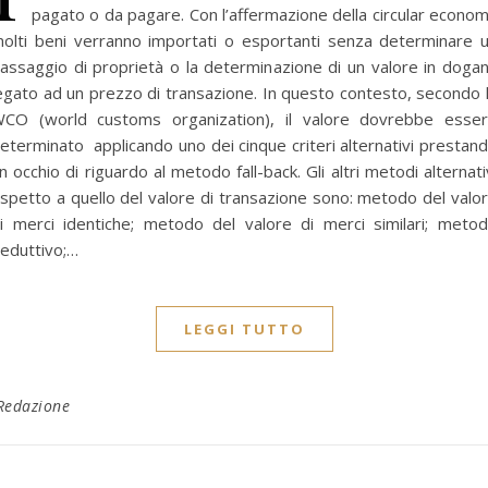
pagato o da pagare. Con l’affermazione della circular econo
olti beni verranno importati o esportanti senza determinare 
assaggio di proprietà o la determinazione di un valore in doga
egato ad un prezzo di transazione. In questo contesto, secondo 
CO (world customs organization), il valore dovrebbe esse
eterminato applicando uno dei cinque criteri alternativi prestan
n occhio di riguardo al metodo fall-back. Gli altri metodi alternati
ispetto a quello del valore di transazione sono: metodo del valo
i merci identiche; metodo del valore di merci similari; meto
eduttivo;…
LEGGI TUTTO
Redazione