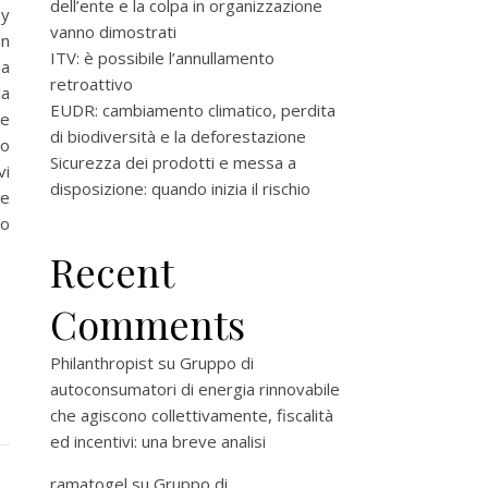
dell’ente e la colpa in organizzazione
my
vanno dimostrati
un
ITV: è possibile l’annullamento
na
retroattivo
la
EUDR: cambiamento climatico, perdita
re
di biodiversità e la deforestazione
do
Sicurezza dei prodotti e messa a
vi
disposizione: quando inizia il rischio
re
do
Recent
Comments
Philanthropist
su
Gruppo di
autoconsumatori di energia rinnovabile
che agiscono collettivamente, fiscalità
ed incentivi: una breve analisi
ramatogel
su
Gruppo di