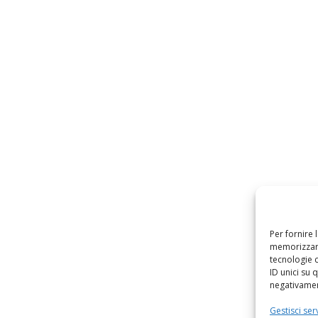
Per fornire 
memorizzare
tecnologie 
ID unici su 
negativament
Gestisci serv