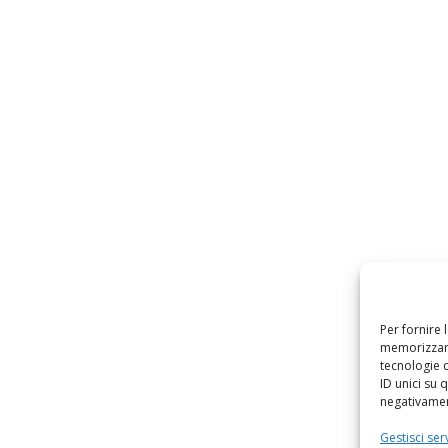
Per fornire 
memorizzare
tecnologie 
ID unici su 
negativament
Gestisci serv