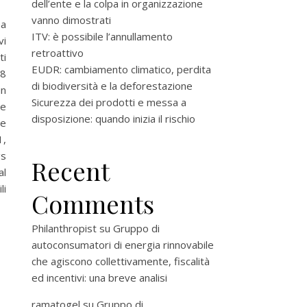
dell’ente e la colpa in organizzazione
vanno dimostrati
ma
ITV: è possibile l’annullamento
vi
retroattivo
ti
EUDR: cambiamento climatico, perdita
 8
di biodiversità e la deforestazione
un
Sicurezza dei prodotti e messa a
he
disposizione: quando inizia il rischio
le
1,
gs
Recent
al
li
Comments
Philanthropist
su
Gruppo di
autoconsumatori di energia rinnovabile
che agiscono collettivamente, fiscalità
ed incentivi: una breve analisi
ramatogel
su
Gruppo di