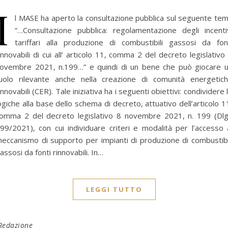
I
l MASE ha aperto la consultazione pubblica sul seguente te
“…Consultazione pubblica: regolamentazione degli incenti
tariffari alla produzione di combustibili gassosi da fon
innovabili di cui all’ articolo 11, comma 2 del decreto legislativo
ovembre 2021, n.199…” e quindi di un bene che può giocare 
uolo rilevante anche nella creazione di comunità energetic
innovabili (CER). Tale iniziativa ha i seguenti obiettivi: condividere 
ogiche alla base dello schema di decreto, attuativo dell’articolo 1
omma 2 del decreto legislativo 8 novembre 2021, n. 199 (Dl
99/2021), con cui individuare criteri e modalità per l’accesso 
eccanismo di supporto per impianti di produzione di combustibi
assosi da fonti rinnovabili. In…
LEGGI TUTTO
Redazione