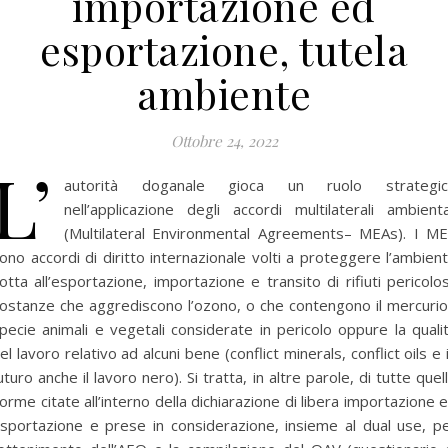
importazione ed
esportazione, tutela
ambiente
Ottobre 24, 2022
L’
autorità doganale gioca un ruolo strategic
nell’applicazione degli accordi multilaterali ambienta
(Multilateral Environmental Agreements– MEAs). I M
ono accordi di diritto internazionale volti a proteggere l’ambien
lotta all’esportazione, importazione e transito di rifiuti pericolos
ostanze che aggrediscono l’ozono, o che contengono il mercurio
pecie animali e vegetali considerate in pericolo oppure la quali
el lavoro relativo ad alcuni bene (conflict minerals, conflict oils e 
uturo anche il lavoro nero). Si tratta, in altre parole, di tutte quel
orme citate all’interno della dichiarazione di libera importazione 
sportazione e prese in considerazione, insieme al dual use, p