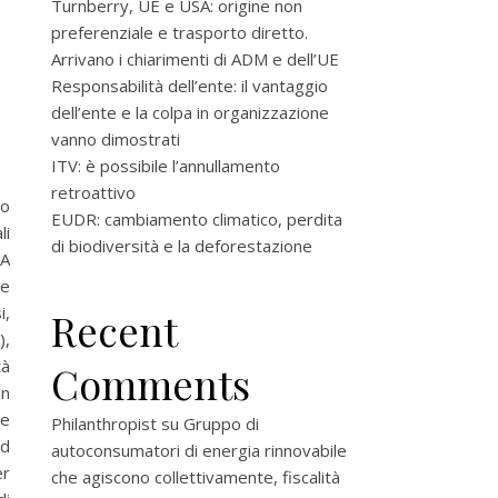
Turnberry, UE e USA: origine non
preferenziale e trasporto diretto.
Arrivano i chiarimenti di ADM e dell’UE
Responsabilità dell’ente: il vantaggio
dell’ente e la colpa in organizzazione
vanno dimostrati
ITV: è possibile l’annullamento
retroattivo
o
EUDR: cambiamento climatico, perdita
li
di biodiversità e la deforestazione
EA
te
i,
Recent
),
tà
Comments
in
le
Philanthropist
su
Gruppo di
ed
autoconsumatori di energia rinnovabile
er
che agiscono collettivamente, fiscalità