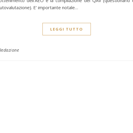
’ottenimento dell’AEO e la compilazione del QAV (questionario 
utovalutazione). E’ importante notale…
LEGGI TUTTO
Redazione