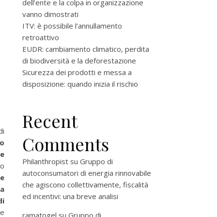
dell’ente e la colpa in organizzazione
vanno dimostrati
ITV: è possibile l’annullamento
retroattivo
EUDR: cambiamento climatico, perdita
di biodiversità e la deforestazione
Sicurezza dei prodotti e messa a
disposizione: quando inizia il rischio
Recent
di
Comments
o
te
Philanthropist
su
Gruppo di
to
autoconsumatori di energia rinnovabile
re
che agiscono collettivamente, fiscalità
la
ed incentivi: una breve analisi
di
te
ramatogel
su
Gruppo di