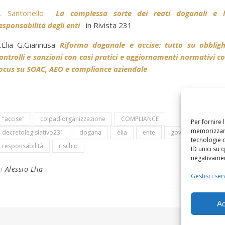
. Santoriello
La complessa sorte dei reati doganali e 
esponsabilità degli enti
in Rivista 231
.Elia G.Giannusa
Riforma doganale e accise: tutto su obbligh
ontrolli e sanzioni con casi pratici e aggiornamenti normativi c
ocus su SOAC, AEO e compliance aziendale
"accise"
colpadiorganizzazione
COMPLIANCE
Per fornire 
memorizzare
decretolegislativo231
dogana
elia
ente
governance
tecnologie 
responsabilità
rischio
ID unici su 
negativament
Di
Alessio Elia
Gestisci serv
Ac