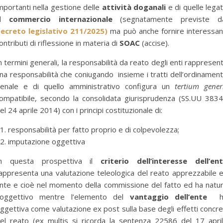
mportanti nella gestione delle
attività doganali
e di quelle lega
al
commercio internazionale
(segnatamente previste d
ecreto legislativo 211/2025)
ma può anche fornire interessan
ontributi di riflessione in materia di
SOAC
(accise).
n termini generali, la responsabilità da reato degli enti rappresen
na responsabilità che coniugando insieme i tratti dell’ordinamen
enale e di quello amministrativo configura un
tertium gener
ompatibile, secondo la consolidata giurisprudenza (SS.UU 383
el 24 aprile 2014) con i principi costituzionale di:
responsabilità per fatto proprio e di colpevolezza;
imputazione oggettiva
n questa prospettiva il
criterio dell’interesse dell’en
appresenta una valutazione teleologica del reato apprezzabile 
nte e cioè nel momento della commissione del fatto ed ha natu
oggettivo mentre l’elemento del
vantaggio dell’ente
h
ggettiva come valutazione ex post sulla base degli effetti concre
el reato (ex multis si ricorda la sentenza 22586 del 17 apri