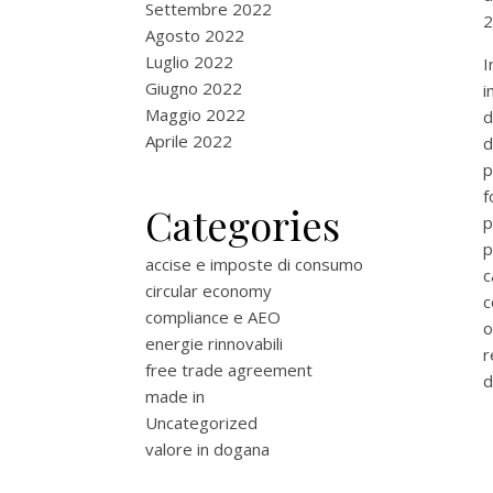
Settembre 2022
2
Agosto 2022
Luglio 2022
I
Giugno 2022
i
Maggio 2022
d
Aprile 2022
d
p
f
Categories
p
p
accise e imposte di consumo
c
circular economy
c
compliance e AEO
o
energie rinnovabili
r
free trade agreement
d
made in
Uncategorized
valore in dogana