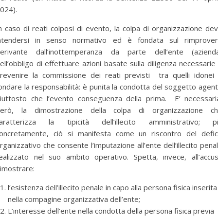
024).
n caso di reati colposi di evento, la colpa di organizzazione de
ntendersi in senso normativo ed è fondata sul rimprove
erivante dall’inottemperanza da parte dell’ente (aziend
ell’obbligo di effettuare azioni basate sulla diligenza necessarie
revenire la commissione dei reati previsti tra quelli idonei
ondare la responsabilità: è punita la condotta del soggetto agen
iuttosto che l’evento conseguenza della prima. E’ necessari
erò, la dimostrazione della colpa di organizzazione c
aratterizza la tipicità dell’illecito amministrativo; p
oncretamente, ciò si manifesta come un riscontro del defic
rganizzativo che consente l’imputazione all’ente dell’illecito pena
ealizzato nel suo ambito operativo. Spetta, invece, all’accu
imostrare:
l’esistenza dell’illecito penale in capo alla persona fisica inserita
nella compagine organizzativa dell’ente;
L’interesse dell’ente nella condotta della persona fisica previa