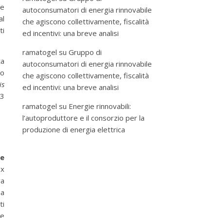
te
autoconsumatori di energia rinnovabile
al
che agiscono collettivamente, fiscalità
ti
ed incentivi: una breve analisi
ramatogel
su
Gruppo di
ta
autoconsumatori di energia rinnovabile
to
che agiscono collettivamente, fiscalità
is
ed incentivi: una breve analisi
43
ramatogel
su
Energie rinnovabili:
l’autoproduttore e il consorzio per la
produzione di energia elettrica
te
ex
ra
a
ti
le