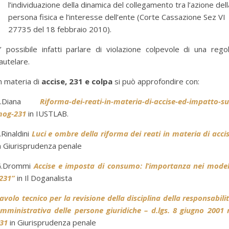
l’individuazione della dinamica del collegamento tra l’azione dell
persona fisica e l’interesse dell’ente (Corte Cassazione Sez VI
27735 del 18 febbraio 2010).
’ possibile infatti parlare di violazione colpevole di una rego
autelare.
n materia di
accise, 231 e colpa
si può approfondire con:
C.Diana
Riforma-dei-reati-in-materia-di-accise-ed-impatto-su
og-231
in IUSTLAB.
.Rinaldini
Luci e ombre della riforma dei reati in materia di acci
n Giurisprudenza penale
G.Drommi
Accise e imposta di consumo: l’importanza nei model
231”
in Il Doganalista
avolo tecnico per la revisione della disciplina della responsabili
mministrativa delle persone giuridiche – d.lgs. 8 giugno 2001 
31
in Giurisprudenza penale