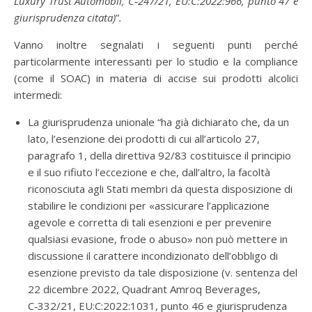
Luxury Trust Automobil, C‑247/21, EU:C:2022:966, punto 47 e
giurisprudenza citata)
”
.
Vanno inoltre segnalati i seguenti punti perché
particolarmente interessanti per lo studio e la compliance
(come il SOAC) in materia di accise sui prodotti alcolici
intermedi:
La giurisprudenza unionale “ha già dichiarato che, da un
lato, l’esenzione dei prodotti di cui all’articolo 27,
paragrafo 1, della direttiva 92/83 costituisce il principio
e il suo rifiuto l’eccezione e che, dall’altro, la facoltà
riconosciuta agli Stati membri da questa disposizione di
stabilire le condizioni per «assicurare l’applicazione
agevole e corretta di tali esenzioni e per prevenire
qualsiasi evasione, frode o abuso» non può mettere in
discussione il carattere incondizionato dell’obbligo di
esenzione previsto da tale disposizione (v. sentenza del
22 dicembre 2022, Quadrant Amroq Beverages,
C‑332/21, EU:C:2022:1031, punto 46 e giurisprudenza