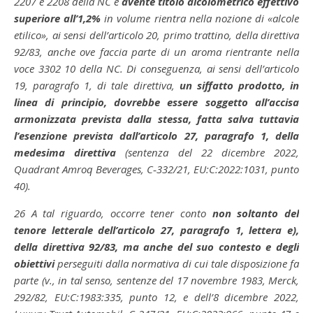
2207 e 2208 della NC e
avente titolo alcolometrico effettivo
superiore all’1,2%
in volume rientra nella nozione di «alcole
etilico», ai sensi dell’articolo 20, primo trattino, della direttiva
92/83, anche ove faccia parte di un aroma rientrante nella
voce 3302 10 della NC. Di conseguenza, ai sensi dell’articolo
19, paragrafo 1, di tale direttiva,
un siffatto prodotto, in
linea di principio, dovrebbe essere soggetto all’accisa
armonizzata prevista dalla stessa, fatta salva tuttavia
l’esenzione prevista dall’articolo 27, paragrafo 1, della
medesima direttiva
(sentenza del 22 dicembre 2022,
Quadrant Amroq Beverages, C‑332/21, EU:C:2022:1031, punto
40).
26
A tal riguardo, occorre tener conto
non soltanto del
tenore letterale dell’articolo 27, paragrafo 1, lettera e),
della direttiva 92/83, ma anche del suo contesto e degli
obiettivi
perseguiti dalla normativa di cui tale disposizione fa
parte (v., in tal senso, sentenze del 17 novembre 1983, Merck,
292/82, EU:C:1983:335, punto 12, e dell’8 dicembre 2022,