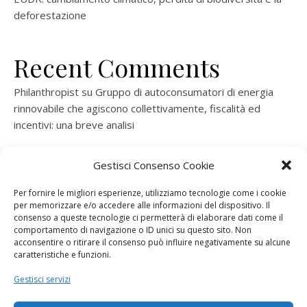
deforestazione
Recent Comments
Philanthropist
su
Gruppo di autoconsumatori di energia
rinnovabile che agiscono collettivamente, fiscalità ed
incentivi: una breve analisi
ramatogel
su
Gruppo di autoconsumatori di energia
Gestisci Consenso Cookie
rinnovabile che agiscono collettivamente, fiscalità ed
incentivi: una breve analisi
Per fornire le migliori esperienze, utilizziamo tecnologie come i cookie
per memorizzare e/o accedere alle informazioni del dispositivo. Il
ramatogel
su
Gruppo di autoconsumatori di energia
consenso a queste tecnologie ci permetterà di elaborare dati come il
rinnovabile che agiscono collettivamente, fiscalità ed
comportamento di navigazione o ID unici su questo sito. Non
acconsentire o ritirare il consenso può influire negativamente su alcune
incentivi: una breve analisi
caratteristiche e funzioni.
ramatogel
su
Energie rinnovabili: l’autoproduttore e il
Gestisci servizi
consorzio per la produzione di energia elettrica