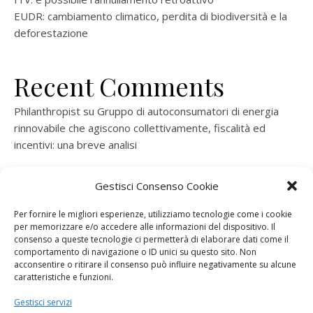
EUDR: cambiamento climatico, perdita di biodiversità e la
deforestazione
Recent Comments
Philanthropist
su
Gruppo di autoconsumatori di energia
rinnovabile che agiscono collettivamente, fiscalità ed
incentivi: una breve analisi
ramatogel
su
Gruppo di autoconsumatori di energia
Gestisci Consenso Cookie
rinnovabile che agiscono collettivamente, fiscalità ed
incentivi: una breve analisi
Per fornire le migliori esperienze, utilizziamo tecnologie come i cookie
per memorizzare e/o accedere alle informazioni del dispositivo. Il
ramatogel
su
Gruppo di autoconsumatori di energia
consenso a queste tecnologie ci permetterà di elaborare dati come il
rinnovabile che agiscono collettivamente, fiscalità ed
comportamento di navigazione o ID unici su questo sito. Non
acconsentire o ritirare il consenso può influire negativamente su alcune
incentivi: una breve analisi
caratteristiche e funzioni.
ramatogel
su
Energie rinnovabili: l’autoproduttore e il
Gestisci servizi
consorzio per la produzione di energia elettrica