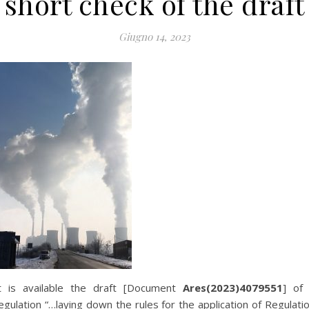
short check of the draft
Giugno 14, 2023
t is available the draft [Document
Ares(2023)4079551
] of
egulation “…laying down the rules for the application of Regulati