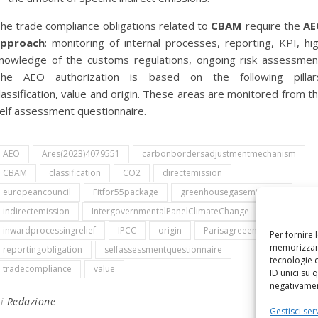
he trade compliance obligations related to
CBAM
require the
AE
pproach
: monitoring of internal processes, reporting, KPI, hi
nowledge of the customs regulations, ongoing risk assessmen
he AEO authorization is based on the following pillar
lassification, value and origin. These areas are monitored from t
elf assessment questionnaire.
AEO
Ares(2023)4079551
carbonbordersadjustmentmechanism
CBAM
classification
CO2
directemission
europeancouncil
Fitfor55package
greenhousegasemissions
indirectemission
IntergovernmentalPanelClimateChange
inwardprocessingrelief
IPCC
origin
Parisagreeement
Per fornire 
memorizzare
reportingobligation
selfassessmentquestionnaire
tecnologie 
tradecompliance
value
ID unici su 
negativament
Di
Redazione
Gestisci serv