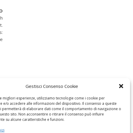
O
gh
t.
s:
he
Gestisci Consenso Cookie
le migliori esperienze, utilizziamo tecnologie come i cookie per
 e/o accedere alle informazioni del dispositivo. Il consenso a queste
ci permetterà di elaborare dati come il comportamento di navigazione o
questo sito. Non acconsentire o ritirare il consenso può influire
e su alcune caratteristiche e funzioni.
izi