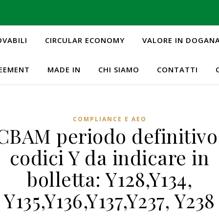
OVABILI
CIRCULAR ECONOMY
VALORE IN DOGAN
REEMENT
MADE IN
CHI SIAMO
CONTATTI
COMPLIANCE E AEO
CBAM periodo definitivo
codici Y da indicare in
bolletta: Y128,Y134,
Y135,Y136,Y137,Y237, Y238