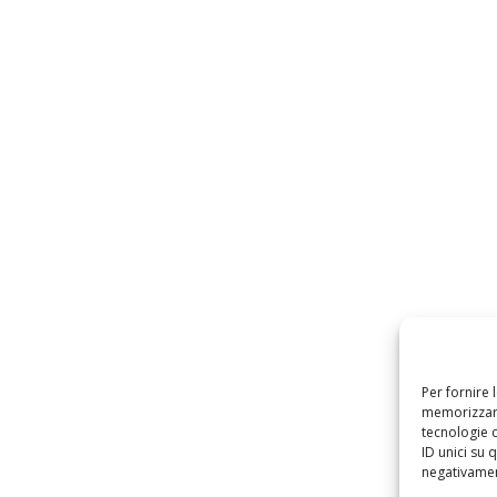
Per fornire 
memorizzare
tecnologie 
ID unici su 
negativament