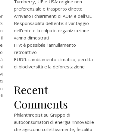
Turnberry, UE e USA: origine non
preferenziale e trasporto diretto.
er
Arrivano i chiarimenti di ADM e dell’UE
ES
Responsabilità dell’ente: il vantaggio
in
dell’ente e la colpa in organizzazione
il
vanno dimostrati
me
ITV: è possibile l’annullamento
io
retroattivo
tà
EUDR: cambiamento climatico, perdita
ni
di biodiversità e la deforestazione
AM
ti
Recent
In
di
Comments
Philanthropist
su
Gruppo di
autoconsumatori di energia rinnovabile
che agiscono collettivamente, fiscalità