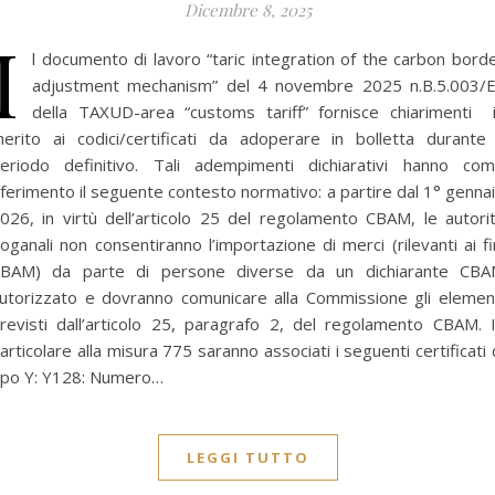
Dicembre 8, 2025
I
l documento di lavoro “taric integration of the carbon bord
adjustment mechanism” del 4 novembre 2025 n.B.5.003/
della TAXUD-area “customs tariff” fornisce chiarimenti 
erito ai codici/certificati da adoperare in bolletta durante 
eriodo definitivo. Tali adempimenti dichiarativi hanno co
iferimento il seguente contesto normativo: a partire dal 1° genna
026, in virtù dell’articolo 25 del regolamento CBAM, le autori
oganali non consentiranno l’importazione di merci (rilevanti ai fi
BAM) da parte di persone diverse da un dichiarante CB
utorizzato e dovranno comunicare alla Commissione gli elemen
revisti dall’articolo 25, paragrafo 2, del regolamento CBAM. 
articolare alla misura 775 saranno associati i seguenti certificati 
ipo Y: Y128: Numero…
LEGGI TUTTO