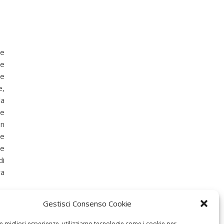
le
re
te
e,
la
te
on
te
te
di
va
Gestisci Consenso Cookie
le migliori esperienze, utilizziamo tecnologie come i cookie per