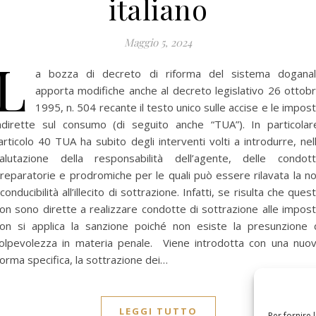
italiano
Maggio 5, 2024
L
a bozza di decreto di riforma del sistema dogana
apporta modifiche anche al decreto legislativo 26 ottob
1995, n. 504 recante il testo unico sulle accise e le impos
ndirette sul consumo (di seguito anche “TUA”). In particolar
’articolo 40 TUA ha subito degli interventi volti a introdurre, nel
alutazione della responsabilità dell’agente, delle condot
reparatorie e prodromiche per le quali può essere rilavata la n
iconducibilità all’illecito di sottrazione. Infatti, se risulta che ques
on sono dirette a realizzare condotte di sottrazione alle impos
on si applica la sanzione poiché non esiste la presunzione 
olpevolezza in materia penale. Viene introdotta con una nuo
orma specifica, la sottrazione dei…
LEGGI TUTTO
Per fornire 