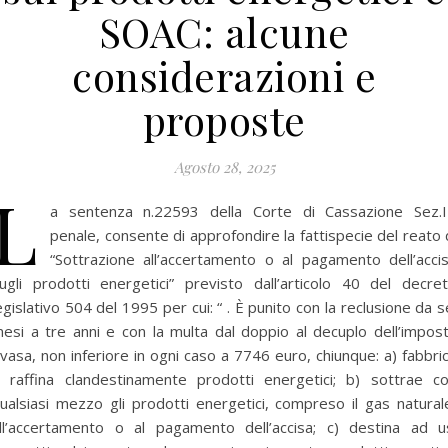
SOAC: alcune
considerazioni e
proposte
Agosto 28, 2025
L
a sentenza n.22593 della Corte di Cassazione Sez.I
penale, consente di approfondire la fattispecie del reato 
“Sottrazione all’accertamento o al pagamento dell’acci
ugli prodotti energetici” previsto dall’articolo 40 del decre
egislativo 504 del 1995 per cui: “ . È punito con la reclusione da s
esi a tre anni e con la multa dal doppio al decuplo dell’impos
vasa, non inferiore in ogni caso a 7746 euro, chiunque: a) fabbri
 raffina clandestinamente prodotti energetici; b) sottrae c
ualsiasi mezzo gli prodotti energetici, compreso il gas natural
ll’accertamento o al pagamento dell’accisa; c) destina ad u