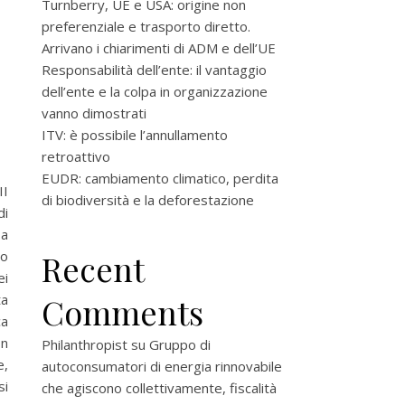
Turnberry, UE e USA: origine non
preferenziale e trasporto diretto.
Arrivano i chiarimenti di ADM e dell’UE
Responsabilità dell’ente: il vantaggio
dell’ente e la colpa in organizzazione
vanno dimostrati
ITV: è possibile l’annullamento
retroattivo
EUDR: cambiamento climatico, perdita
II
di biodiversità e la deforestazione
di
sa
to
Recent
ei
ta
Comments
ca
on
Philanthropist
su
Gruppo di
e,
autoconsumatori di energia rinnovabile
si
che agiscono collettivamente, fiscalità