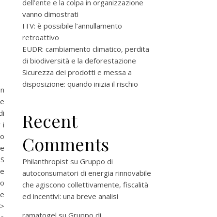
dell’ente e la colpa in organizzazione
vanno dimostrati
ITV: è possibile l’annullamento
retroattivo
EUDR: cambiamento climatico, perdita
di biodiversità e la deforestazione
Sicurezza dei prodotti e messa a
disposizione: quando inizia il rischio
in
le
di
Recent
 i
no
Comments
re
DS
Philanthropist
su
Gruppo di
 e
autoconsumatori di energia rinnovabile
to
che agiscono collettivamente, fiscalità
ze
ed incentivi: una breve analisi
 >
ramatogel
su
Gruppo di