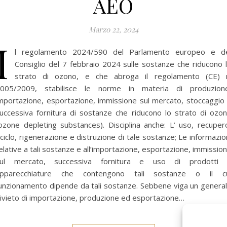
AEO
Marzo 22, 2024
I
l regolamento 2024/590 del Parlamento europeo e d
Consiglio del 7 febbraio 2024 sulle sostanze che riducono 
strato di ozono, e che abroga il regolamento (CE) 
005/2009, stabilisce le norme in materia di produzion
mportazione, esportazione, immissione sul mercato, stoccaggio
uccessiva fornitura di sostanze che riducono lo strato di ozo
ozone depleting substances). Disciplina anche: L’ uso, recuper
iciclo, rigenerazione e distruzione di tale sostanze; Le informazio
elative a tali sostanze e all’importazione, esportazione, immissio
ul mercato, successiva fornitura e uso di prodotti
pparecchiature che contengono tali sostanze o il c
unzionamento dipende da tali sostanze. Sebbene viga un genera
ivieto di importazione, produzione ed esportazione…