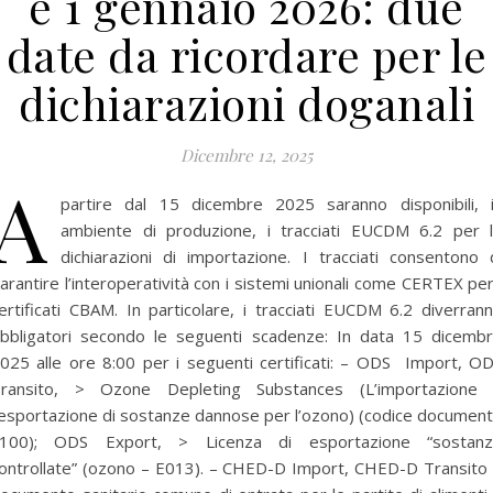
e 1 gennaio 2026: due
date da ricordare per le
dichiarazioni doganali
Dicembre 12, 2025
A
partire dal 15 dicembre 2025 saranno disponibili, 
ambiente di produzione, i tracciati EUCDM 6.2 per 
dichiarazioni di importazione. I tracciati consentono 
arantire l’interoperatività con i sistemi unionali come CERTEX per
ertificati CBAM. In particolare, i tracciati EUCDM 6.2 diverran
bbligatori secondo le seguenti scadenze: In data 15 dicemb
025 alle ore 8:00 per i seguenti certificati: – ODS Import, O
ransito, > Ozone Depleting Substances (L’importazione
’esportazione di sostanze dannose per l’ozono) (codice documen
100); ODS Export, > Licenza di esportazione “sostan
ontrollate” (ozono – E013). – CHED-D Import, CHED-D Transito