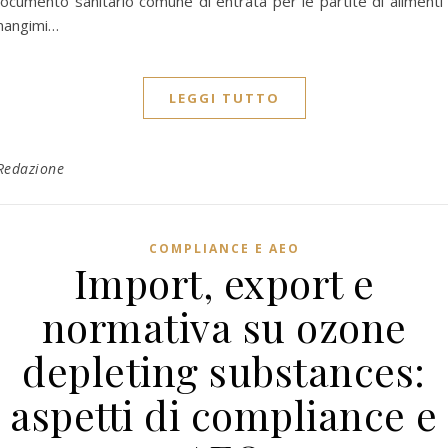
ocumento sanitario comune di entrata per le partite di alimenti
angimi…
LEGGI TUTTO
Redazione
COMPLIANCE E AEO
Import, export e
normativa su ozone
depleting substances:
aspetti di compliance e