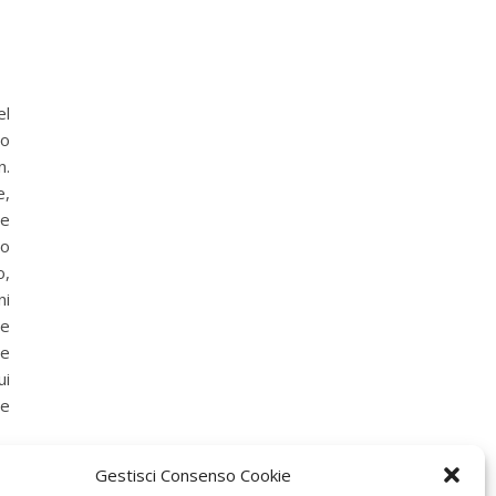
el
lo
n.
e,
 e
no
o,
ni
ne
 e
ui
le
Gestisci Consenso Cookie