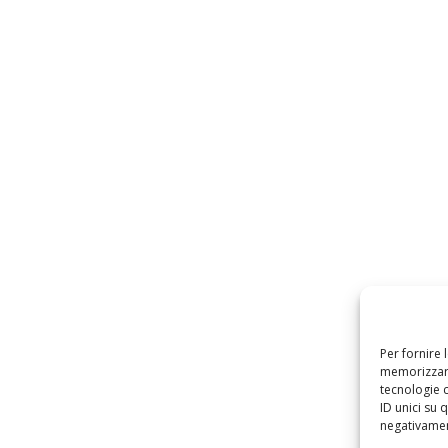
Per fornire 
memorizzare
tecnologie 
ID unici su 
negativament