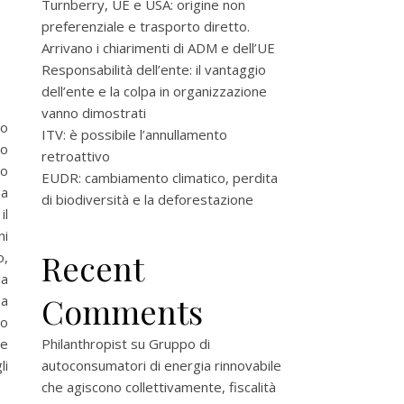
Turnberry, UE e USA: origine non
preferenziale e trasporto diretto.
Arrivano i chiarimenti di ADM e dell’UE
Responsabilità dell’ente: il vantaggio
dell’ente e la colpa in organizzazione
vanno dimostrati
o
ITV: è possibile l’annullamento
to
retroattivo
to
EUDR: cambiamento climatico, perdita
sa
di biodiversità e la deforestazione
il
ni
Recent
o,
la
Comments
 a
to
re
Philanthropist
su
Gruppo di
li
autoconsumatori di energia rinnovabile
che agiscono collettivamente, fiscalità