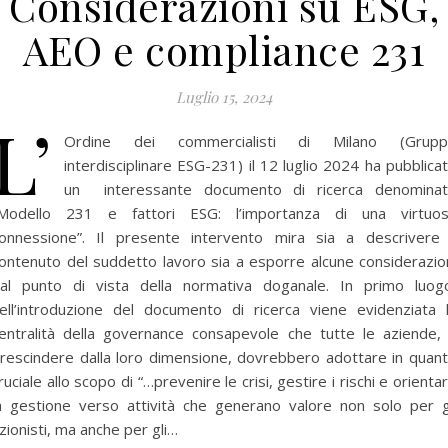
Considerazioni su ESG,
AEO e compliance 231
Luglio 15, 2024
L’
Ordine dei commercialisti di Milano (Grupp
interdisciplinare ESG-231) il 12 luglio 2024 ha pubblica
un interessante documento di ricerca denomina
Modello 231 e fattori ESG: l’importanza di una virtuo
onnessione”. Il presente intervento mira sia a descrivere 
ontenuto del suddetto lavoro sia a esporre alcune considerazio
al punto di vista della normativa doganale. In primo luog
ell’introduzione del documento di ricerca viene evidenziata 
entralità della governance consapevole che tutte le aziende,
rescindere dalla loro dimensione, dovrebbero adottare in quan
ruciale allo scopo di “…prevenire le crisi, gestire i rischi e orienta
a gestione verso attività che generano valore non solo per g
zionisti, ma anche per gli…