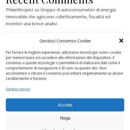
Philanthropist
su
Gruppo di autoconsumatori di energia
rinnovabile che agiscono collettivamente, fiscalità ed
incentivi: una breve analisi
ramatogel
su
Gruppo di autoconsumatori di energia
Gestisci Consenso Cookie
rinnovabile che agiscono collettivamente, fiscalità ed
incentivi: una breve analisi
Per fornire le migliori esperienze, utilizziamo tecnologie come i cookie
per memorizzare e/o accedere alle informazioni del dispositivo. Il
ramatogel
su
Gruppo di autoconsumatori di energia
consenso a queste tecnologie ci permetterà di elaborare dati come il
rinnovabile che agiscono collettivamente, fiscalità ed
comportamento di navigazione o ID unici su questo sito. Non
acconsentire o ritirare il consenso può influire negativamente su alcune
incentivi: una breve analisi
caratteristiche e funzioni.
ramatogel
su
Energie rinnovabili: l’autoproduttore e il
Gestisci servizi
consorzio per la produzione di energia elettrica
Accetta
Nega