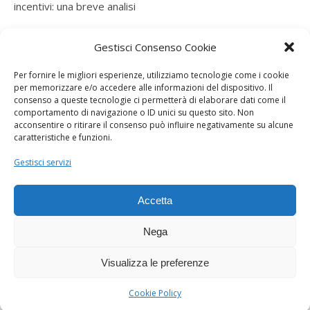
incentivi: una breve analisi
ramatogel
su
Gruppo di autoconsumatori di energia
Gestisci Consenso Cookie
rinnovabile che agiscono collettivamente, fiscalità ed
incentivi: una breve analisi
Per fornire le migliori esperienze, utilizziamo tecnologie come i cookie
per memorizzare e/o accedere alle informazioni del dispositivo. Il
ramatogel
su
Gruppo di autoconsumatori di energia
consenso a queste tecnologie ci permetterà di elaborare dati come il
rinnovabile che agiscono collettivamente, fiscalità ed
comportamento di navigazione o ID unici su questo sito. Non
acconsentire o ritirare il consenso può influire negativamente su alcune
incentivi: una breve analisi
caratteristiche e funzioni.
ramatogel
su
Energie rinnovabili: l’autoproduttore e il
Gestisci servizi
consorzio per la produzione di energia elettrica
Accetta
Nega
Visualizza le preferenze
Dogana Sostenibile 2026 ©
Ashe Tema di
WP Royal
.
Cookie Policy