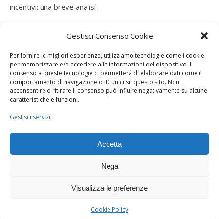
incentivi: una breve analisi
ramatogel
su
Gruppo di autoconsumatori di energia
Gestisci Consenso Cookie
rinnovabile che agiscono collettivamente, fiscalità ed
incentivi: una breve analisi
Per fornire le migliori esperienze, utilizziamo tecnologie come i cookie
per memorizzare e/o accedere alle informazioni del dispositivo. Il
ramatogel
su
Gruppo di autoconsumatori di energia
consenso a queste tecnologie ci permetterà di elaborare dati come il
rinnovabile che agiscono collettivamente, fiscalità ed
comportamento di navigazione o ID unici su questo sito. Non
acconsentire o ritirare il consenso può influire negativamente su alcune
incentivi: una breve analisi
caratteristiche e funzioni.
ramatogel
su
Energie rinnovabili: l’autoproduttore e il
Gestisci servizi
consorzio per la produzione di energia elettrica
Accetta
Nega
Visualizza le preferenze
Dogana Sostenibile 2026 ©
Ashe Tema di
WP Royal
.
Cookie Policy