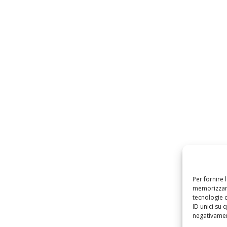
Per fornire 
memorizzare
tecnologie 
ID unici su 
negativament