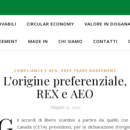
OVABILI
CIRCULAR ECONOMY
VALORE IN DOGAN
REEMENT
MADE IN
CHI SIAMO
CONTATTI
,
COMPLIANCE E AEO
FREE TRADE AGREEMENT
L’origine preferenziale,
REX e AEO
Maggio 31, 2022
G
li accordi di libero scambio a partire da quello con 
Canada (CETA) prevedono, per la dichiarazione d’origi