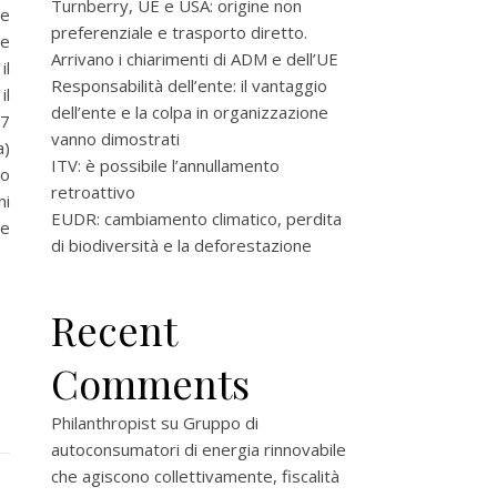
Turnberry, UE e USA: origine non
re
preferenziale e trasporto diretto.
he
Arrivano i chiarimenti di ADM e dell’UE
il
Responsabilità dell’ente: il vantaggio
il
dell’ente e la colpa in organizzazione
37
vanno dimostrati
a)
ITV: è possibile l’annullamento
to
retroattivo
ni
EUDR: cambiamento climatico, perdita
ne
di biodiversità e la deforestazione
Recent
Comments
Philanthropist
su
Gruppo di
autoconsumatori di energia rinnovabile
che agiscono collettivamente, fiscalità