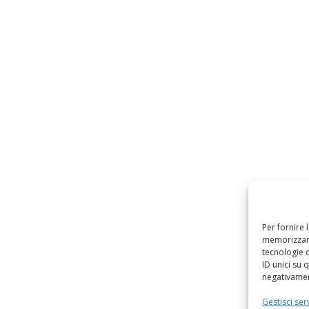
Per fornire 
memorizzare
tecnologie 
ID unici su 
negativament
Gestisci serv