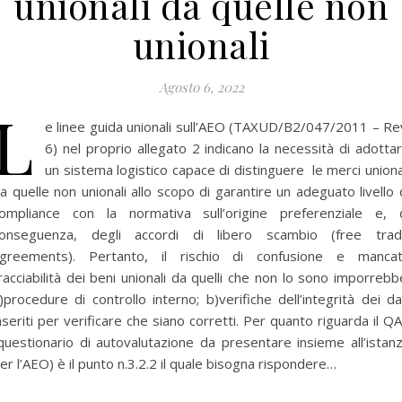
unionali da quelle non
unionali
Agosto 6, 2022
L
e linee guida unionali sull’AEO (TAXUD/B2/047/2011 – Re
6) nel proprio allegato 2 indicano la necessità di adotta
un sistema logistico capace di distinguere le merci uniona
a quelle non unionali allo scopo di garantire un adeguato livello 
ompliance con la normativa sull’origine preferenziale e, 
onseguenza, degli accordi di libero scambio (free tra
greements). Pertanto, il rischio di confusione e manca
racciabilità dei beni unionali da quelli che non lo sono imporrebb
)procedure di controllo interno; b)verifiche dell’integrità dei da
nseriti per verificare che siano corretti. Per quanto riguarda il Q
questionario di autovalutazione da presentare insieme all’istan
er l’AEO) è il punto n.3.2.2 il quale bisogna rispondere…