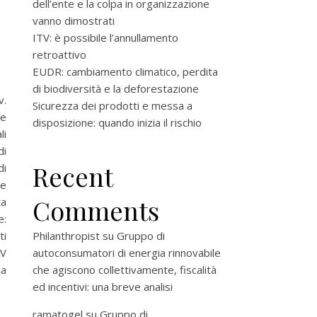
dell’ente e la colpa in organizzazione
vanno dimostrati
ITV: è possibile l’annullamento
retroattivo
EUDR: cambiamento climatico, perdita
di biodiversità e la deforestazione
v.
Sicurezza dei prodotti e messa a
re
disposizione: quando inizia il rischio
li
di
Recent
di
de
Comments
ta
e:
ti
Philanthropist
su
Gruppo di
AV
autoconsumatori di energia rinnovabile
za
che agiscono collettivamente, fiscalità
ed incentivi: una breve analisi
ramatogel
su
Gruppo di