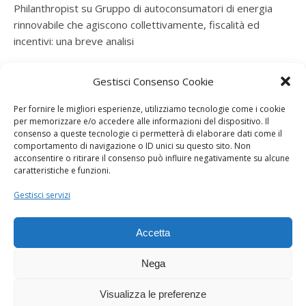
Philanthropist
su
Gruppo di autoconsumatori di energia
rinnovabile che agiscono collettivamente, fiscalità ed
incentivi: una breve analisi
ramatogel
su
Gruppo di autoconsumatori di energia
Gestisci Consenso Cookie
rinnovabile che agiscono collettivamente, fiscalità ed
incentivi: una breve analisi
Per fornire le migliori esperienze, utilizziamo tecnologie come i cookie
per memorizzare e/o accedere alle informazioni del dispositivo. Il
ramatogel
su
Gruppo di autoconsumatori di energia
consenso a queste tecnologie ci permetterà di elaborare dati come il
rinnovabile che agiscono collettivamente, fiscalità ed
comportamento di navigazione o ID unici su questo sito. Non
acconsentire o ritirare il consenso può influire negativamente su alcune
incentivi: una breve analisi
caratteristiche e funzioni.
ramatogel
su
Energie rinnovabili: l’autoproduttore e il
Gestisci servizi
consorzio per la produzione di energia elettrica
Accetta
Nega
Visualizza le preferenze
Dogana Sostenibile 2026 ©