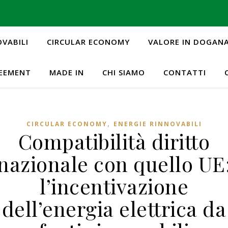
OVABILI
CIRCULAR ECONOMY
VALORE IN DOGAN
REEMENT
MADE IN
CHI SIAMO
CONTATTI
,
CIRCULAR ECONOMY
ENERGIE RINNOVABILI
Compatibilità diritto
nazionale con quello UE
l’incentivazione
dell’energia elettrica da