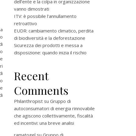
dell’ente e la colpa in organizzazione
vanno dimostrati
ITV: è possibile l’annullamento
retroattivo
da
EUDR: cambiamento climatico, perdita
io
di biodiversità e la deforestazione
di
Sicurezza dei prodotti e messa a
ro
disposizione: quando inizia il rischio
ne
ri
Recent
di
 o
Comments
me
di
Philanthropist
su
Gruppo di
autoconsumatori di energia rinnovabile
che agiscono collettivamente, fiscalità
ed incentivi: una breve analisi
ramatogel
su
Gruppo di