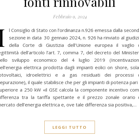
fonti rinnovabili
Febbraio 9, 2024
I
l Consiglio di Stato con l’ordinanza n.926 emessa dalla secon
sezione in data 30 gennaio 2024, n. 926 ha rinviato al giudiz
della Corte di Giustizia dell’Unione europea il vaglio 
egittimità dell’articolo l’art. 7, comma 7, del decreto del Ministe
ello sviluppo economico del 4 luglio 2019 (Incentivazio
ell’energia elettrica prodotta dagli impianti eolici on shore, sola
otovoltaici, idroelettrici e a gas residuati dei processi 
epurazione), il quale stabilisce che per gli impianti di potenza pari
uperiore a 250 kW «il GSE calcola la componente incentivo co
ifferenza tra la tariffa spettante e il prezzo zonale orario 
ercato dell’energia elettrica e, ove tale differenza sia positiva,…
LEGGI TUTTO