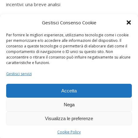
incentivi: una breve analisi
ramatogel
su
Gruppo di autoconsumatori di energia
Gestisci Consenso Cookie
rinnovabile che agiscono collettivamente, fiscalità ed
incentivi: una breve analisi
Per fornire le migliori esperienze, utilizziamo tecnologie come i cookie
per memorizzare e/o accedere alle informazioni del dispositivo. Il
ramatogel
su
Gruppo di autoconsumatori di energia
consenso a queste tecnologie ci permetterà di elaborare dati come il
rinnovabile che agiscono collettivamente, fiscalità ed
comportamento di navigazione o ID unici su questo sito. Non
acconsentire o ritirare il consenso può influire negativamente su alcune
incentivi: una breve analisi
caratteristiche e funzioni.
ramatogel
su
Energie rinnovabili: l’autoproduttore e il
Gestisci servizi
consorzio per la produzione di energia elettrica
Accetta
Nega
Visualizza le preferenze
Dogana Sostenibile 2026 ©
Ashe Tema di
WP Royal
.
Cookie Policy