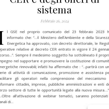
sistema
Febbraio 26, 2024
I
l GSE nel proprio comunicato del 23 febbraio 2023 
informato che: “…Il Ministero dell’Ambiente e della Sicurez
Energetica ha approvato, con decreto direttoriale, le Rego
perative relative al decreto CER entrato in vigore il 24 genna
corso…”. Sempre il medesimo soggetto ha sottolineato il propr
mpegno nel supportare e promuovere la costituzione di comuni
nergetiche rinnovabili; infatti ha affermato che : “…partirà con u
erie di attività di comunicazione, promozione e assistenza p
acilitare gli operatori nella comprensione del meccanismo
nformare cittadini, imprese, pubbliche amministrazioni e enti d
erzo settore di tutte le opportunità legate alla nuova misura….
…Oltre all’attivazione di webinar tematici, saranno potenziati
anali di…