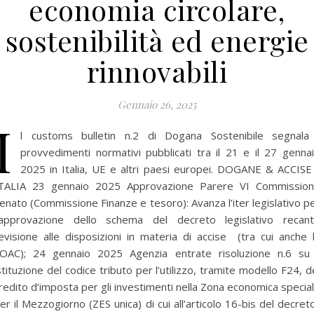
economia circolare,
sostenibilità ed energie
rinnovabili
Gennaio 26, 2025
I
l customs bulletin n.2 di Dogana Sostenibile segnala
provvedimenti normativi pubblicati tra il 21 e il 27 genna
2025 in Italia, UE e altri paesi europei. DOGANE & ACCISE
TALIA 23 gennaio 2025 Approvazione Parere VI Commissio
enato (Commissione Finanze e tesoro): Avanza l’iter legislativo p
’approvazione dello schema del decreto legislativo recan
evisione alle disposizioni in materia di accise (tra cui anche 
OAC); 24 gennaio 2025 Agenzia entrate risoluzione n.6 su
stituzione del codice tributo per l’utilizzo, tramite modello F24, d
redito d’imposta per gli investimenti nella Zona economica specia
er il Mezzogiorno (ZES unica) di cui all’articolo 16-bis del decret