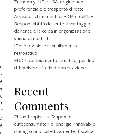
Turnberry, UE e USA: origine non
preferenziale e trasporto diretto.
Arrivano i chiarimenti di ADM e dell’UE
Responsabilità dell’ente: il vantaggio
dell’ente e la colpa in organizzazione
vanno dimostrati
ITV: è possibile l’annullamento
retroattivo
 i
EUDR: cambiamento climatico, perdita
io
di biodiversità e la deforestazione
 -
ne
Recent
er
te
Comments
la
 “
Philanthropist
su
Gruppo di
el
autoconsumatori di energia rinnovabile
le
che agiscono collettivamente, fiscalità
o-