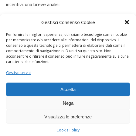
incentivi: una breve analisi
ramatogel
su
Gruppo di autoconsumatori di energia
Gestisci Consenso Cookie
rinnovabile che agiscono collettivamente, fiscalità ed
incentivi: una breve analisi
Per fornire le migliori esperienze, utilizziamo tecnologie come i cookie
per memorizzare e/o accedere alle informazioni del dispositivo. Il
ramatogel
su
Gruppo di autoconsumatori di energia
consenso a queste tecnologie ci permetterà di elaborare dati come il
rinnovabile che agiscono collettivamente, fiscalità ed
comportamento di navigazione o ID unici su questo sito. Non
acconsentire o ritirare il consenso può influire negativamente su alcune
incentivi: una breve analisi
caratteristiche e funzioni.
ramatogel
su
Energie rinnovabili: l’autoproduttore e il
Gestisci servizi
consorzio per la produzione di energia elettrica
Accetta
Nega
Visualizza le preferenze
Dogana Sostenibile 2026 ©
Ashe Tema di
WP Royal
.
Cookie Policy