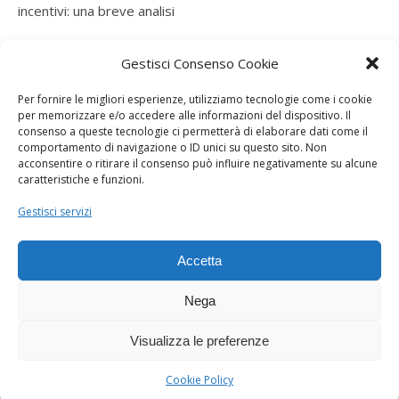
incentivi: una breve analisi
ramatogel
su
Gruppo di autoconsumatori di energia
Gestisci Consenso Cookie
rinnovabile che agiscono collettivamente, fiscalità ed
incentivi: una breve analisi
Per fornire le migliori esperienze, utilizziamo tecnologie come i cookie
per memorizzare e/o accedere alle informazioni del dispositivo. Il
ramatogel
su
Gruppo di autoconsumatori di energia
consenso a queste tecnologie ci permetterà di elaborare dati come il
rinnovabile che agiscono collettivamente, fiscalità ed
comportamento di navigazione o ID unici su questo sito. Non
acconsentire o ritirare il consenso può influire negativamente su alcune
incentivi: una breve analisi
caratteristiche e funzioni.
ramatogel
su
Energie rinnovabili: l’autoproduttore e il
Gestisci servizi
consorzio per la produzione di energia elettrica
Accetta
Nega
Visualizza le preferenze
Dogana Sostenibile 2026 ©
Ashe Tema di
WP Royal
.
Cookie Policy