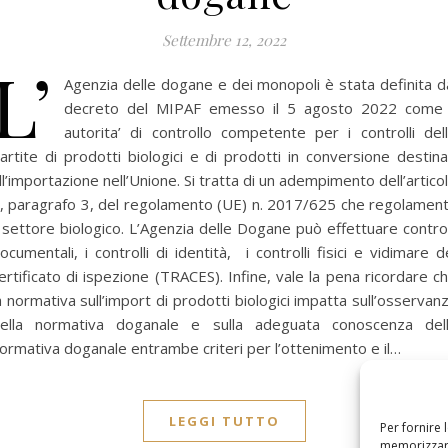
Settembre 12, 2022
L’
Agenzia delle dogane e dei monopoli è stata definita d
decreto del MIPAF emesso il 5 agosto 2022 come 
autorita’ di controllo competente per i controlli del
artite di prodotti biologici e di prodotti in conversione destina
ll’importazione nell’Unione. Si tratta di un adempimento dell’artico
, paragrafo 3, del regolamento (UE) n. 2017/625 che regolamen
l settore biologico. L’Agenzia delle Dogane può effettuare control
ocumentali, i controlli di identità, i controlli fisici e vidimare d
ertificato di ispezione (TRACES). Infine, vale la pena ricordare c
a normativa sull’import di prodotti biologici impatta sull’osservan
ella normativa doganale e sulla adeguata conoscenza del
ormativa doganale entrambe criteri per l’ottenimento e il…
LEGGI TUTTO
Per fornire 
memorizzare