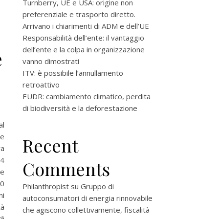
Turnberry, UE e USA: origine non
preferenziale e trasporto diretto.
Arrivano i chiarimenti di ADM e dell’UE
Responsabilità dell’ente: il vantaggio
dell’ente e la colpa in organizzazione
e
vanno dimostrati
ITV: è possibile l’annullamento
retroattivo
EUDR: cambiamento climatico, perdita
di biodiversità e la deforestazione
al
te
Recent
va
24
Comments
 e
20
Philanthropist
su
Gruppo di
ni
autoconsumatori di energia rinnovabile
tà
che agiscono collettivamente, fiscalità
di