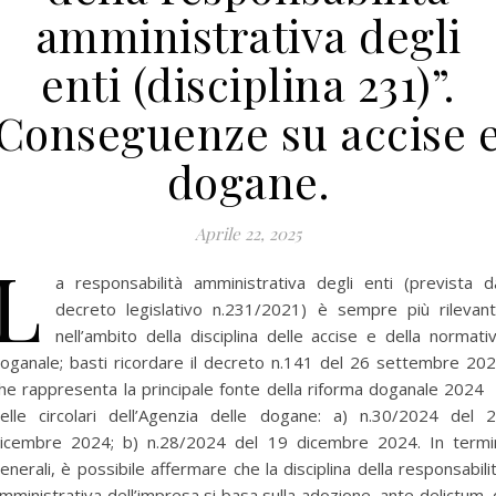
amministrativa degli
enti (disciplina 231)”.
Conseguenze su accise 
dogane.
Aprile 22, 2025
L
a responsabilità amministrativa degli enti (prevista d
decreto legislativo n.231/2021) è sempre più rilevan
nell’ambito della disciplina delle accise e della normati
oganale; basti ricordare il decreto n.141 del 26 settembre 20
he rappresenta la principale fonte della riforma doganale 2024
elle circolari dell’Agenzia delle dogane: a) n.30/2024 del 
icembre 2024; b) n.28/2024 del 19 dicembre 2024. In termi
enerali, è possibile affermare che la disciplina della responsabili
mministrativa dell’impresa si basa sulla adozione, ante delictum, 