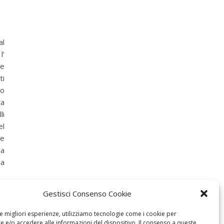
al
l’
le
ti
lo
ta
li
el
he
za
la
Gestisci Consenso Cookie
le migliori esperienze, utilizziamo tecnologie come i cookie per
 e/o accedere alle informazioni del dispositivo. Il consenso a queste