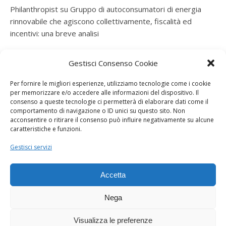
Philanthropist
su
Gruppo di autoconsumatori di energia
rinnovabile che agiscono collettivamente, fiscalità ed
incentivi: una breve analisi
ramatogel
su
Gruppo di autoconsumatori di energia
Gestisci Consenso Cookie
rinnovabile che agiscono collettivamente, fiscalità ed
incentivi: una breve analisi
Per fornire le migliori esperienze, utilizziamo tecnologie come i cookie
per memorizzare e/o accedere alle informazioni del dispositivo. Il
ramatogel
su
Gruppo di autoconsumatori di energia
consenso a queste tecnologie ci permetterà di elaborare dati come il
rinnovabile che agiscono collettivamente, fiscalità ed
comportamento di navigazione o ID unici su questo sito. Non
acconsentire o ritirare il consenso può influire negativamente su alcune
incentivi: una breve analisi
caratteristiche e funzioni.
ramatogel
su
Energie rinnovabili: l’autoproduttore e il
Gestisci servizi
consorzio per la produzione di energia elettrica
Accetta
Nega
Visualizza le preferenze
Dogana Sostenibile 2026 ©