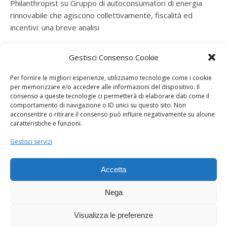
Philanthropist
su
Gruppo di autoconsumatori di energia
rinnovabile che agiscono collettivamente, fiscalità ed
incentivi: una breve analisi
ramatogel
su
Gruppo di autoconsumatori di energia
Gestisci Consenso Cookie
rinnovabile che agiscono collettivamente, fiscalità ed
incentivi: una breve analisi
Per fornire le migliori esperienze, utilizziamo tecnologie come i cookie
per memorizzare e/o accedere alle informazioni del dispositivo. Il
ramatogel
su
Gruppo di autoconsumatori di energia
consenso a queste tecnologie ci permetterà di elaborare dati come il
rinnovabile che agiscono collettivamente, fiscalità ed
comportamento di navigazione o ID unici su questo sito. Non
acconsentire o ritirare il consenso può influire negativamente su alcune
incentivi: una breve analisi
caratteristiche e funzioni.
ramatogel
su
Energie rinnovabili: l’autoproduttore e il
Gestisci servizi
consorzio per la produzione di energia elettrica
Accetta
Nega
Visualizza le preferenze
Dogana Sostenibile 2026 ©