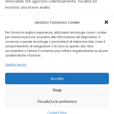
rinnovabile che agiscono collettivamente, fiscalità ed
incentivi: una breve analisi
ramatogel
su
Gruppo di autoconsumatori di energia
Gestisci Consenso Cookie
rinnovabile che agiscono collettivamente, fiscalità ed
incentivi: una breve analisi
Per fornire le migliori esperienze, utilizziamo tecnologie come i cookie
per memorizzare e/o accedere alle informazioni del dispositivo. Il
ramatogel
su
Gruppo di autoconsumatori di energia
consenso a queste tecnologie ci permetterà di elaborare dati come il
rinnovabile che agiscono collettivamente, fiscalità ed
comportamento di navigazione o ID unici su questo sito. Non
acconsentire o ritirare il consenso può influire negativamente su alcune
incentivi: una breve analisi
caratteristiche e funzioni.
ramatogel
su
Energie rinnovabili: l’autoproduttore e il
Gestisci servizi
consorzio per la produzione di energia elettrica
Accetta
Nega
Visualizza le preferenze
Dogana Sostenibile 2026 ©
Ashe Tema di
WP Royal
.
Cookie Policy