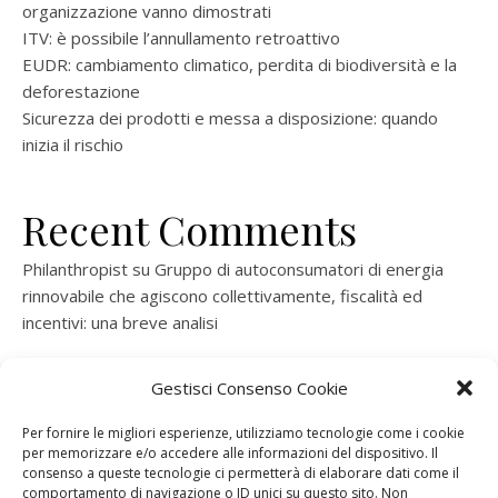
organizzazione vanno dimostrati
ITV: è possibile l’annullamento retroattivo
EUDR: cambiamento climatico, perdita di biodiversità e la
deforestazione
Sicurezza dei prodotti e messa a disposizione: quando
inizia il rischio
Recent Comments
Philanthropist
su
Gruppo di autoconsumatori di energia
rinnovabile che agiscono collettivamente, fiscalità ed
incentivi: una breve analisi
ramatogel
su
Gruppo di autoconsumatori di energia
Gestisci Consenso Cookie
rinnovabile che agiscono collettivamente, fiscalità ed
incentivi: una breve analisi
Per fornire le migliori esperienze, utilizziamo tecnologie come i cookie
per memorizzare e/o accedere alle informazioni del dispositivo. Il
ramatogel
su
Gruppo di autoconsumatori di energia
consenso a queste tecnologie ci permetterà di elaborare dati come il
rinnovabile che agiscono collettivamente, fiscalità ed
comportamento di navigazione o ID unici su questo sito. Non