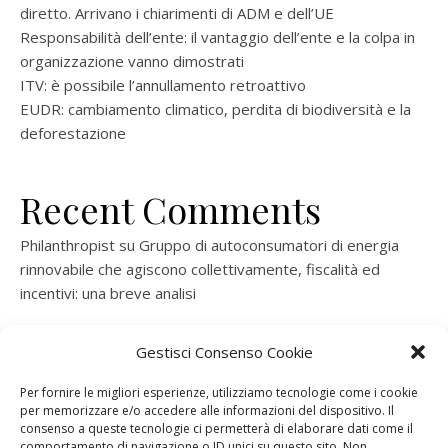
diretto. Arrivano i chiarimenti di ADM e dell’UE
Responsabilità dell’ente: il vantaggio dell’ente e la colpa in
organizzazione vanno dimostrati
ITV: è possibile l’annullamento retroattivo
EUDR: cambiamento climatico, perdita di biodiversità e la
deforestazione
Recent Comments
Philanthropist
su
Gruppo di autoconsumatori di energia
rinnovabile che agiscono collettivamente, fiscalità ed
incentivi: una breve analisi
ramatogel
su
Gruppo di autoconsumatori di energia
Gestisci Consenso Cookie
rinnovabile che agiscono collettivamente, fiscalità ed
incentivi: una breve analisi
Per fornire le migliori esperienze, utilizziamo tecnologie come i cookie
per memorizzare e/o accedere alle informazioni del dispositivo. Il
ramatogel
su
Gruppo di autoconsumatori di energia
consenso a queste tecnologie ci permetterà di elaborare dati come il
rinnovabile che agiscono collettivamente, fiscalità ed
comportamento di navigazione o ID unici su questo sito. Non