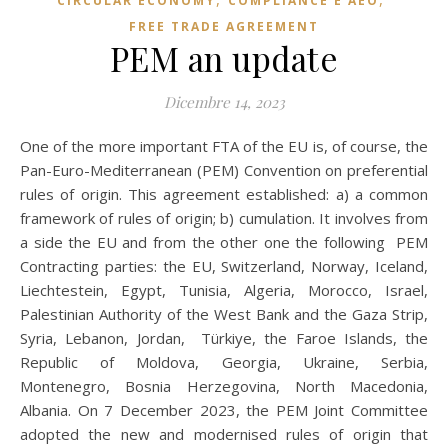
CIRCULAR ECONOMY
COMPLIANCE E AEO
FREE TRADE AGREEMENT
PEM an update
Dicembre 14, 2023
One of the more important FTA of the EU is, of course, the
Pan-Euro-Mediterranean (PEM) Convention on preferential
rules of origin. This agreement established: a) a common
framework of rules of origin; b) cumulation. It involves from
a side the EU and from the other one the following PEM
Contracting parties: the EU, Switzerland, Norway, Iceland,
Liechtestein, Egypt, Tunisia, Algeria, Morocco, Israel,
Palestinian Authority of the West Bank and the Gaza Strip,
Syria, Lebanon, Jordan, Türkiye, the Faroe Islands, the
Republic of Moldova, Georgia, Ukraine, Serbia,
Montenegro, Bosnia Herzegovina, North Macedonia,
Albania. On 7 December 2023, the PEM Joint Committee
adopted the new and modernised rules of origin that