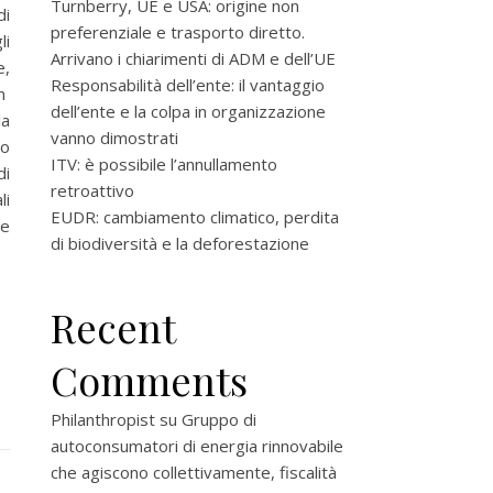
Turnberry, UE e USA: origine non
di
preferenziale e trasporto diretto.
li
Arrivano i chiarimenti di ADM e dell’UE
e,
Responsabilità dell’ente: il vantaggio
on
dell’ente e la colpa in organizzazione
la
vanno dimostrati
no
ITV: è possibile l’annullamento
di
retroattivo
li
EUDR: cambiamento climatico, perdita
ge
di biodiversità e la deforestazione
Recent
Comments
Philanthropist
su
Gruppo di
autoconsumatori di energia rinnovabile
che agiscono collettivamente, fiscalità