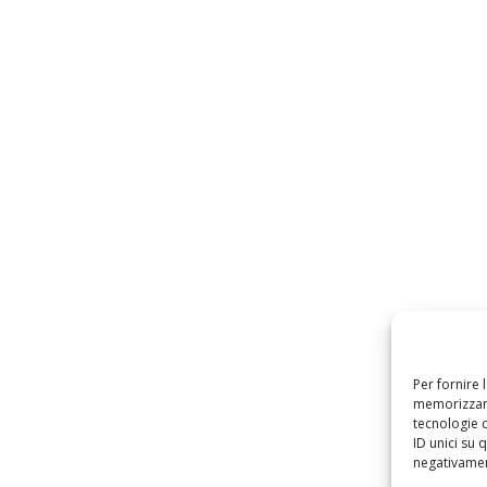
Per fornire 
memorizzare
tecnologie 
ID unici su 
negativament