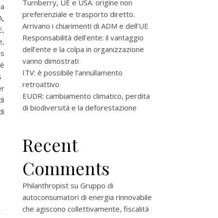
Turnberry, UE e USA: origine non
la
preferenziale e trasporto diretto.
A,
Arrivano i chiarimenti di ADM e dell’UE
E,
Responsabilità dell’ente: il vantaggio
e,
dell’ente e la colpa in organizzazione
as
vanno dimostrati
è
ITV: è possibile l’annullamento
s
retroattivo
er
EUDR: cambiamento climatico, perdita
di
di biodiversità e la deforestazione
i
Recent
Comments
Philanthropist
su
Gruppo di
autoconsumatori di energia rinnovabile
che agiscono collettivamente, fiscalità