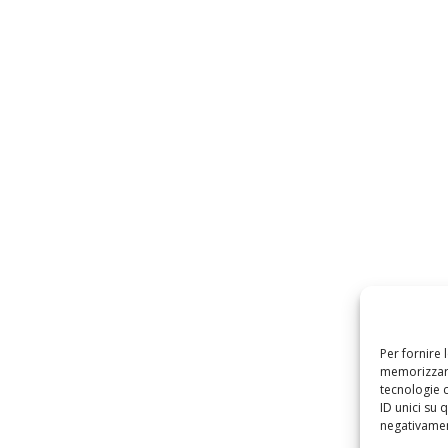
Per fornire 
memorizzare
tecnologie 
ID unici su 
negativament