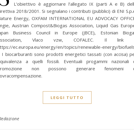
L’obiettivo è aggiornare l’allegato IX (parti A e B) del
irettiva 2018/2001. Si segnalano i contributi (pubblici) di ENI S.p.
ature Energy, OXFAM INTERNATIONAL EU ADVOCACY OFFIC
ngie, Austrian Compost&Biogas Association, Liquid Gas Europ
apan Business Council in Europe (JBCE), Estonian Biog
Association, Vlaco vzw, COFALEC. Il link 
ttps://ec.europa.eu/energy/en/topics/renewable-energy/biofuel
 I biocarburanti sono prodotti energetici tassati (con accisa) p
quivalenza a quelli fossili. Eventuali progammi nazionali 
promozione non possono generare fenomeni d
ovracompensazione.
LEGGI TUTTO
Redazione