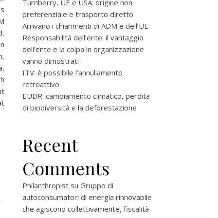
Turnberry, UE e USA: origine non
es
preferenziale e trasporto diretto.
EM
Arrivano i chiarimenti di ADM e dell’UE
d,
Responsabilità dell’ente: il vantaggio
an
dell’ente e la colpa in organizzazione
n,
vanno dimostrati
a,
ITV: è possibile l’annullamento
th
retroattivo
nt
EUDR: cambiamento climatico, perdita
at
di biodiversità e la deforestazione
Recent
Comments
Philanthropist
su
Gruppo di
autoconsumatori di energia rinnovabile
che agiscono collettivamente, fiscalità