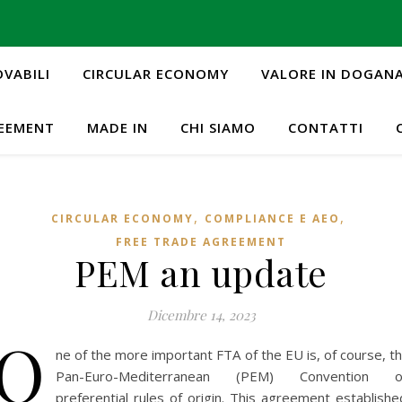
OVABILI
CIRCULAR ECONOMY
VALORE IN DOGAN
REEMENT
MADE IN
CHI SIAMO
CONTATTI
,
,
CIRCULAR ECONOMY
COMPLIANCE E AEO
FREE TRADE AGREEMENT
PEM an update
Dicembre 14, 2023
O
ne of the more important FTA of the EU is, of course, t
Pan-Euro-Mediterranean (PEM) Convention o
preferential rules of origin. This agreement establishe