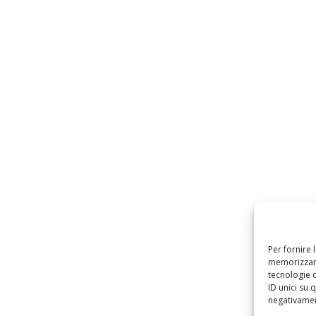
Per fornire 
memorizzare
tecnologie 
ID unici su 
negativament