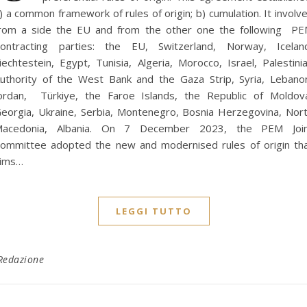
) a common framework of rules of origin; b) cumulation. It involv
rom a side the EU and from the other one the following P
ontracting parties: the EU, Switzerland, Norway, Icelan
iechtestein, Egypt, Tunisia, Algeria, Morocco, Israel, Palestini
uthority of the West Bank and the Gaza Strip, Syria, Lebano
ordan, Türkiye, the Faroe Islands, the Republic of Moldov
eorgia, Ukraine, Serbia, Montenegro, Bosnia Herzegovina, Nor
acedonia, Albania. On 7 December 2023, the PEM Joi
ommittee adopted the new and modernised rules of origin th
ims…
LEGGI TUTTO
Redazione