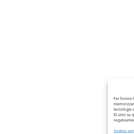
Per fornire 
memorizzare
tecnologie 
ID unici su 
negativament
Gestisci serv