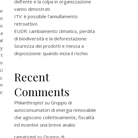
dell’ente e la colpa in organizzazione
vanno dimostrati
me
ITV: è possibile l’annullamento
in
retroattivo
to
EUDR: cambiamento climatico, perdita
 a
di biodiversità e la deforestazione
al
Sicurezza dei prodotti e messa a
ry
disposizione: quando inizia il rischio
rt
to
EU
Recent
y,
on
Comments
c
Philanthropist
su
Gruppo di
autoconsumatori di energia rinnovabile
che agiscono collettivamente, fiscalità
ed incentivi: una breve analisi
ramatogel
su
Gruppo di